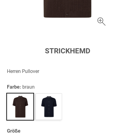
Zum
STRICKHEMD
Anfang
der
Bildergalerie
Herren Pullover
springen
Farbe:
braun
Größe