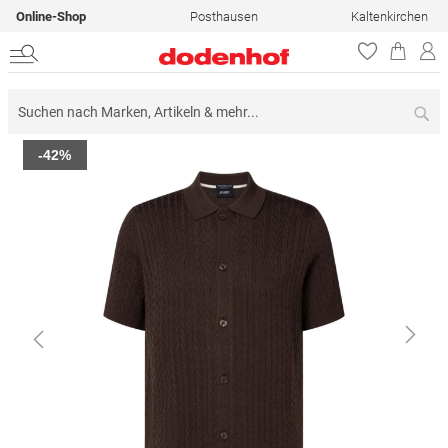
Online-Shop
Posthausen
Kaltenkirchen
Su
Zum
-42%
Ende
der
Bildergalerie
springen