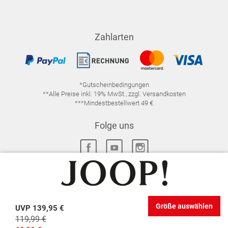
Zahlarten
*Gutscheinbedingungen
**Alle Preise inkl. 19% MwSt., zzgl. Versandkosten
***Mindestbestellwert 49 €
Folge uns
IMPRESSUM
FAQ
DATENSCHUTZ
Größe auswählen
UVP
139,95 €
DATENSCHUTZ-EINSTELLUNGEN
WIDERRUFSRECHT
119,99 €