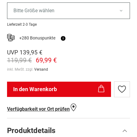
Bitte Größe wählen
Lieferzeit
2-3 Tage
+280 Bonuspunkte
i
UVP
139,95 €
119,99 €
69,99 €
inkl. MwSt. zzgl.
Versand
In den Warenkorb
Zur
Wunschl
hinzufü
Verfügbarkeit vor Ort prüfen
Produktdetails