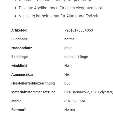
Dezente Applikationen für einen eleganten Look
Vielseitig kombinierbar für Alltag und Freizeit
Mehr
Artikel-Nr
7201017680#050
Informationen
Bundhöhe
normal
Nässeschutz
ohne
Beinlänge
normale Länge
winddicht
Nein
Atmungsaktiv
Nein
Herstellerfarbbezeichnung
050
Materialzusammensetzung
82% Baumwolle, 16% Polyester,
Marke
JOOP! JEANS
Für wen?
Herren