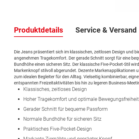
Zum
Anfang
Produktdetails
Service & Versand
der
Bildergalerie
springen
Die Jeans präsentiert sich im klassischen, zeitlosen Design und b
angenehmen Tragekomfort. Der gerade Schnitt sorgt für eine be
Bundhöhe einen sicheren Sitz. Der klassische Five-Pocket-Stil wi
Markenknopf stilvoll abgerundet. Dezente Markenapplikationen 
zum idealen Begleiter für den Alltag. Vielseitig kombinierbar, eign
entspannten Freizeitaktivitäten bis hin zu legeren Business-Meeti
Klassisches, zeitloses Design
Hoher Tragekomfort und optimale Bewegungsfreiheit
Gerader Schnitt für bequeme Passform
Normale Bundhöhe für sicheren Sitz
Praktisches Five-Pocket-Design
Markante Ziernähte und geprägter Knopf