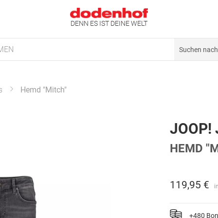
DENN ES IST DEINE WELT
MEN
s
Hemd "Mitch"
JOOP!
HEMD "M
119,95 €
i
+480 Bo