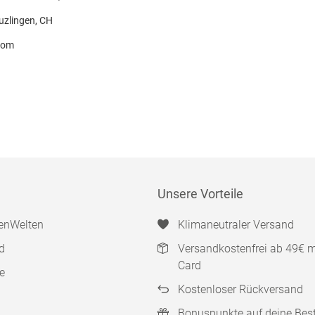
uzlingen, CH
com
Unsere Vorteile
enWelten
Klimaneutraler Versand
d
Versandkostenfrei ab 49€ 
Card
e
Kostenloser Rückversand
Bonuspunkte auf deine Bes