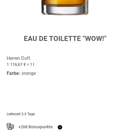
Zum
EAU DE TOILETTE "WOW!"
Anfang
der
Bildergalerie
Herren Duft
springen
1.116,67 € = 1 l
Farbe:
orange
Lieferzeit
2-3 Tage
+268 Bonuspunkte
i