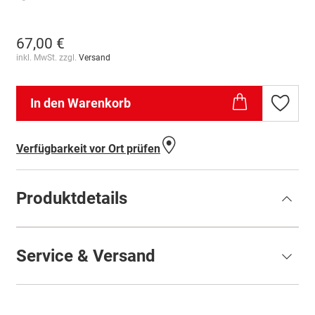
67,00 €
inkl. MwSt. zzgl.
Versand
In den Warenkorb
Zur
Wunschl
hinzufü
Verfügbarkeit vor Ort prüfen
Produktdetails
Service & Versand