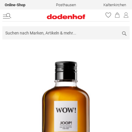
Online-Shop
Posthausen
Kaltenkirchen
Su
Zum
Ende
der
Bildergalerie
springen