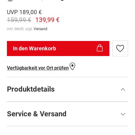
UVP
189,00 €
159,99 €
139,99 €
inkl. MwSt. zzgl.
Versand
In den Warenkorb
Zur
Wunschl
hinzufü
Verfügbarkeit vor Ort prüfen
Produktdetails
Service & Versand