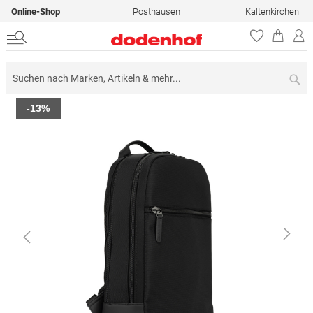
Online-Shop
Posthausen
Kaltenkirchen
Su
Zum
-13%
Ende
der
Bildergalerie
springen