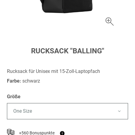
Zum
RUCKSACK "BALLING"
Anfang
der
Bildergalerie
Rucksack für Unisex mit 15-Zoll-Laptopfach
springen
Farbe:
schwarz
Größe
One Size
+560 Bonuspunkte
i