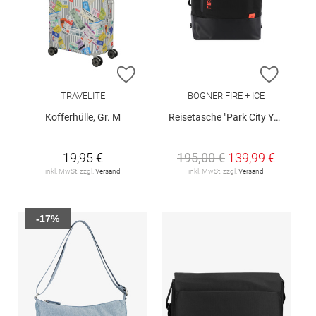
ZUR WUNSCHLISTE HINZUFÜGEN
ZUR W
TRAVELITE
BOGNER FIRE + ICE
Kofferhülle, Gr. M
Reisetasche "Park City Yuki"
19,95 €
195,00 €
139,99 €
inkl. MwSt. zzgl.
Versand
inkl. MwSt. zzgl.
Versand
-17%