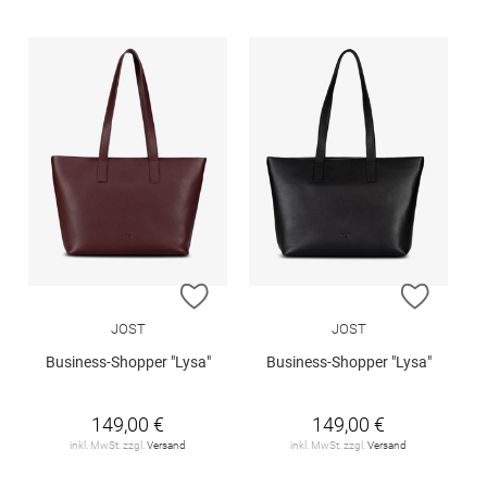
ZUR WUNSCHLISTE HINZUFÜGEN
ZUR W
JOST
JOST
Business-Shopper "Lysa"
Business-Shopper "Lysa"
149,00 €
149,00 €
inkl. MwSt. zzgl.
Versand
inkl. MwSt. zzgl.
Versand