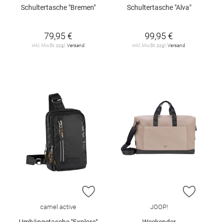
Schultertasche "Bremen"
Schultertasche "Alva"
79,95 €
99,95 €
inkl. MwSt. zzgl.
Versand
inkl. MwSt. zzgl.
Versand
ZUR WUNSCHLISTE HINZUFÜGEN
ZUR W
camel active
JOOP!
Umhängetasche "Explore"
Weekender