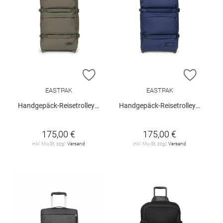
ZUR WUNSCHLISTE HINZUFÜGEN
ZUR W
EASTPAK
EASTPAK
Handgepäck-Reisetrolley "Transit'r Plus S"
Handgepäck-Reisetrolley "Transit'r Plus S"
175,00 €
175,00 €
inkl. MwSt. zzgl.
Versand
inkl. MwSt. zzgl.
Versand