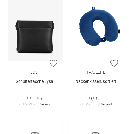
ZUR WUNSCHLISTE HINZUFÜGEN
ZUR W
JOST
TRAVELITE
Schultertasche Lysa"
Nackenkissen, sortiert
99,95 €
9,95 €
inkl. MwSt. zzgl.
Versand
inkl. MwSt. zzgl.
Versand