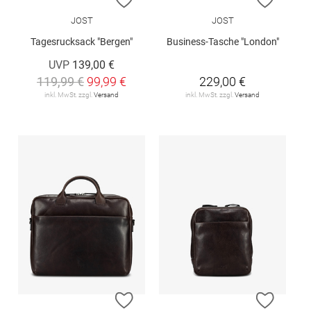
JOST
JOST
Tagesrucksack "Bergen"
Business-Tasche "London"
UVP
139,00 €
119,99 €
99,99 €
229,00 €
inkl. MwSt. zzgl.
Versand
inkl. MwSt. zzgl.
Versand
ZUR WUNSCHLISTE HINZUFÜGEN
ZUR W