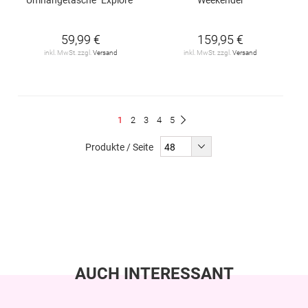
59,99 €
159,95 €
inkl. MwSt. zzgl.
Versand
inkl. MwSt. zzgl.
Versand
Seite
Du
Seite
Seite
Seite
Seite
1
2
3
4
5
Seite
Weiter
liest
Produkte / Seite
gerade
Seite
AUCH INTERESSANT