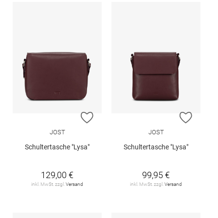
ZUR WUNSCHLISTE HINZUFÜGEN
ZUR W
JOST
JOST
Schultertasche "Lysa"
Schultertasche "Lysa"
129,00 €
99,95 €
inkl. MwSt. zzgl.
Versand
inkl. MwSt. zzgl.
Versand