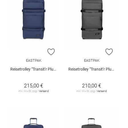
ZUR WUNSCHLISTE HINZUFÜGEN
ZUR W
EASTPAK
EASTPAK
Reisetrolley "Transit'r Plus L"
Reisetrolley "Transit'r Plus L"
215,00 €
210,00 €
inkl. MwSt. zzgl.
Versand
inkl. MwSt. zzgl.
Versand