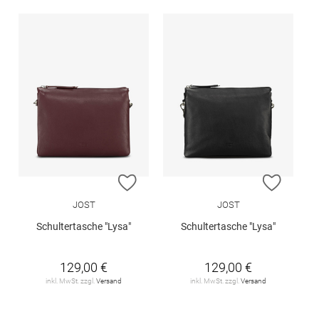
ZUR WUNSCHLISTE HINZUFÜGEN
ZUR W
JOST
JOST
Schultertasche "Lysa"
Schultertasche "Lysa"
129,00 €
129,00 €
inkl. MwSt. zzgl.
Versand
inkl. MwSt. zzgl.
Versand