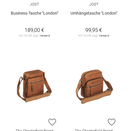
JOST
JOST
Business-Tasche "London"
Umhängetasche "London"
189,00 €
99,95 €
inkl. MwSt. zzgl.
Versand
inkl. MwSt. zzgl.
Versand
ZUR WUNSCHLISTE HINZUFÜGEN
ZUR W
The Chesterfield Brand
The Chesterfield Brand