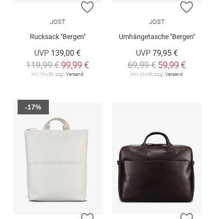
ZUR WUNSCHLISTE HINZUFÜGEN
ZUR W
JOST
JOST
Rucksack "Bergen"
Umhängetasche "Bergen"
UVP
139,00 €
UVP
79,95 €
119,99 €
99,99 €
69,99 €
59,99 €
inkl. MwSt. zzgl.
Versand
inkl. MwSt. zzgl.
Versand
-17%
ZUR WUNSCHLISTE HINZUFÜGEN
ZUR W