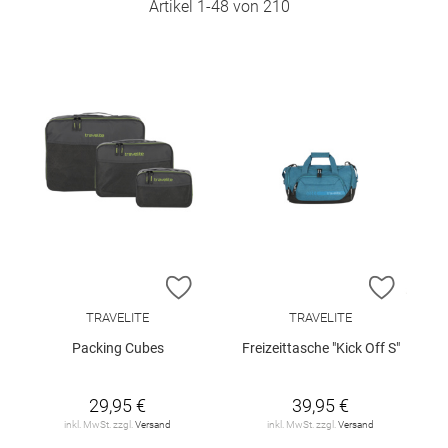
Artikel
1
-
48
von
210
ZUR WUNSCHLISTE HINZUFÜGEN
ZUR W
TRAVELITE
TRAVELITE
Packing Cubes
Freizeittasche "Kick Off S"
29,95 €
39,95 €
inkl. MwSt. zzgl.
Versand
inkl. MwSt. zzgl.
Versand