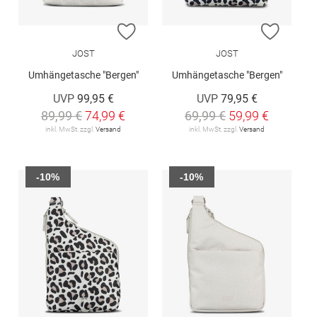
ZUR WUNSCHLISTE HINZUFÜGEN
ZUR W
JOST
JOST
Umhängetasche "Bergen"
Umhängetasche "Bergen"
UVP
99,95 €
UVP
79,95 €
89,99 €
74,99 €
69,99 €
59,99 €
inkl. MwSt. zzgl.
Versand
inkl. MwSt. zzgl.
Versand
-10%
-10%