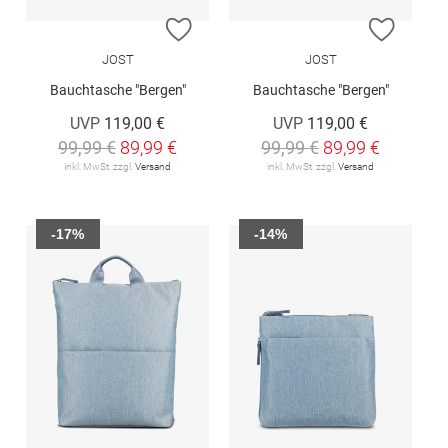
ZUR WUNSCHLISTE HINZUFÜGEN
ZUR W
JOST
JOST
Bauchtasche "Bergen"
Bauchtasche "Bergen"
UVP
119,00 €
UVP
119,00 €
99,99 €
89,99 €
99,99 €
89,99 €
inkl. MwSt. zzgl.
Versand
inkl. MwSt. zzgl.
Versand
-17%
-14%