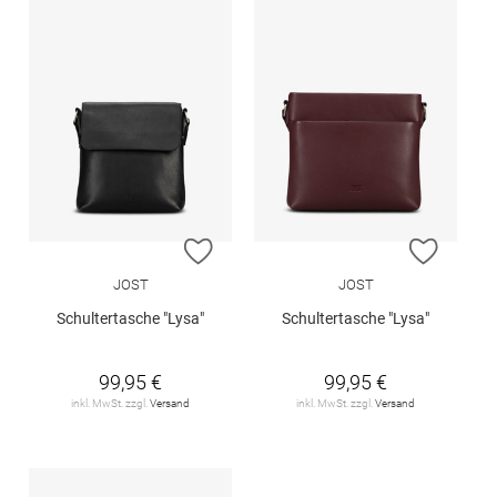
ZUR WUNSCHLISTE HINZUFÜGEN
ZUR W
JOST
JOST
Schultertasche "Lysa"
Schultertasche "Lysa"
99,95 €
99,95 €
inkl. MwSt. zzgl.
Versand
inkl. MwSt. zzgl.
Versand