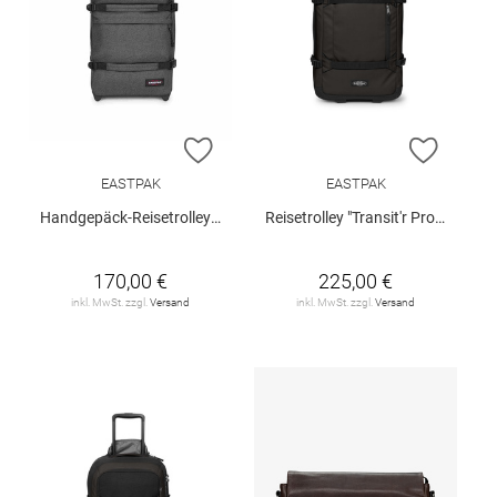
ZUR WUNSCHLISTE HINZUFÜGEN
ZUR W
EASTPAK
EASTPAK
Handgepäck-Reisetrolley "Transit'r Plus S"
Reisetrolley "Transit'r Pro L"
170,00 €
225,00 €
inkl. MwSt. zzgl.
Versand
inkl. MwSt. zzgl.
Versand