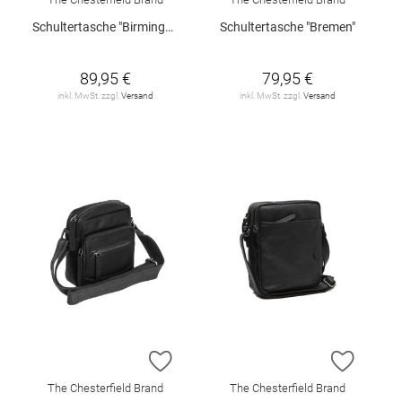
Schultertasche "Birmingham"
Schultertasche "Bremen"
89,95 €
79,95 €
inkl. MwSt. zzgl.
Versand
inkl. MwSt. zzgl.
Versand
ZUR WUNSCHLISTE HINZUFÜGEN
ZUR W
The Chesterfield Brand
The Chesterfield Brand