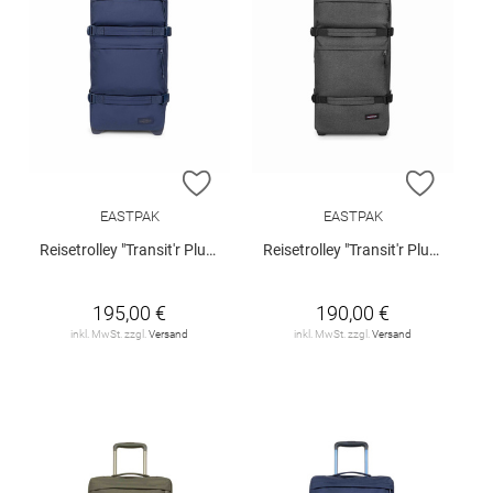
ZUR WUNSCHLISTE HINZUFÜGEN
ZUR W
EASTPAK
EASTPAK
Reisetrolley "Transit'r Plus M"
Reisetrolley "Transit'r Plus M"
195,00 €
190,00 €
inkl. MwSt. zzgl.
Versand
inkl. MwSt. zzgl.
Versand