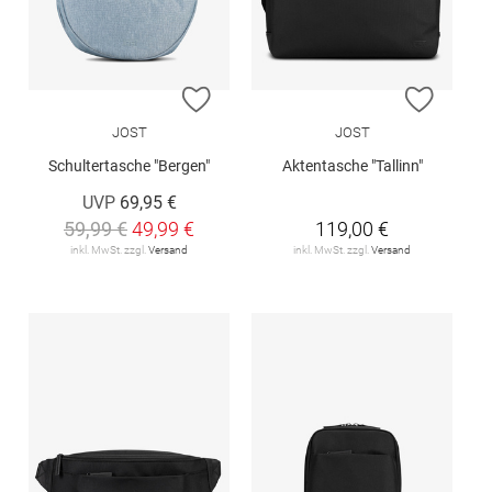
ZUR WUNSCHLISTE HINZUFÜGEN
ZUR W
JOST
JOST
Schultertasche "Bergen"
Aktentasche "Tallinn"
UVP
69,95 €
59,99 €
49,99 €
119,00 €
inkl. MwSt. zzgl.
Versand
inkl. MwSt. zzgl.
Versand