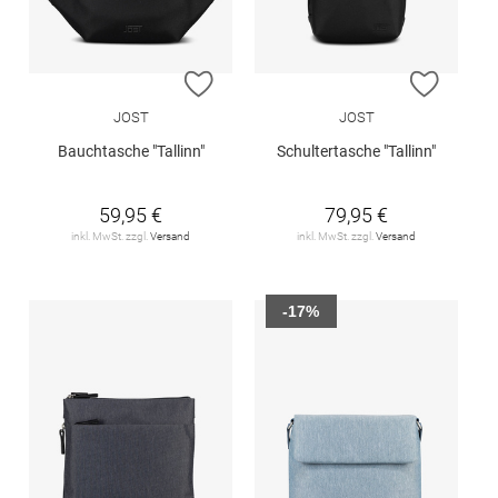
ZUR WUNSCHLISTE HINZUFÜGEN
ZUR W
JOST
JOST
Bauchtasche "Tallinn"
Schultertasche "Tallinn"
59,95 €
79,95 €
inkl. MwSt. zzgl.
Versand
inkl. MwSt. zzgl.
Versand
-17%