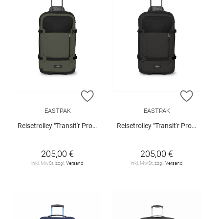
ZUR WUNSCHLISTE HINZUFÜGEN
ZUR W
EASTPAK
EASTPAK
Reisetrolley "Transit'r Pro M"
Reisetrolley "Transit'r Pro M"
205,00 €
205,00 €
inkl. MwSt. zzgl.
Versand
inkl. MwSt. zzgl.
Versand