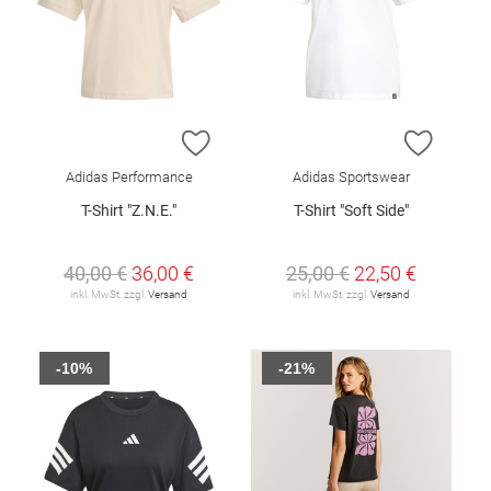
ZUR WUNSCHLISTE HINZUFÜGEN
ZUR W
Adidas Performance
Adidas Sportswear
T-Shirt "Z.N.E."
T-Shirt "Soft Side"
40,00 €
36,00 €
25,00 €
22,50 €
inkl. MwSt. zzgl.
Versand
inkl. MwSt. zzgl.
Versand
-10%
-21%