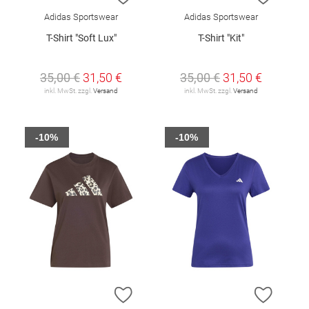
Adidas Sportswear
Adidas Sportswear
T-Shirt "Soft Lux"
T-Shirt "Kit"
35,00 €
31,50 €
35,00 €
31,50 €
inkl. MwSt. zzgl.
Versand
inkl. MwSt. zzgl.
Versand
-10%
-10%
ZUR WUNSCHLISTE HINZUFÜGEN
ZUR W