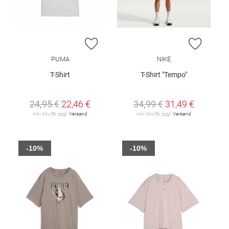
ZUR WUNSCHLISTE HINZUFÜGEN
ZUR W
PUMA
NIKE
T-Shirt
T-Shirt "Tempo"
24,95 €
22,46 €
34,99 €
31,49 €
inkl. MwSt. zzgl.
Versand
inkl. MwSt. zzgl.
Versand
-10%
-10%