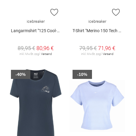
ZUR WUNSCHLISTE HINZUFÜGEN
ZUR W
icebreaker
icebreaker
Langarmshirt "125 Cool-Light™ Sphere"
T-Shirt "Merino 150 Tech Lite III W"
89,95 €
80,96 €
79,95 €
71,96 €
inkl. MwSt. zzgl.
Versand
inkl. MwSt. zzgl.
Versand
-40%
-10%