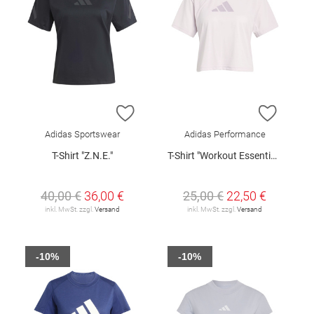
ZUR WUNSCHLISTE HINZUFÜGEN
ZUR W
Adidas Sportswear
Adidas Performance
T-Shirt "Z.N.E."
T-Shirt "Workout Essentials"
40,00 €
36,00 €
25,00 €
22,50 €
inkl. MwSt. zzgl.
Versand
inkl. MwSt. zzgl.
Versand
-10%
-10%