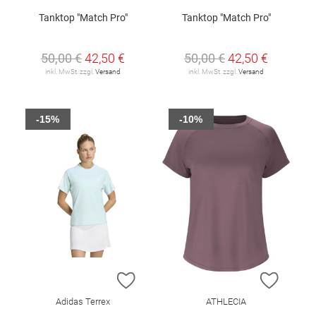
Tanktop "Match Pro"
Tanktop "Match Pro"
50,00 €
42,50 €
50,00 €
42,50 €
inkl. MwSt. zzgl.
Versand
inkl. MwSt. zzgl.
Versand
-15%
-10%
ZUR WUNSCHLISTE HINZUFÜGEN
ZUR W
Adidas Terrex
ATHLECIA