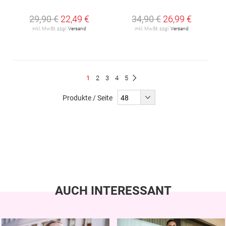
29,90 €
22,49 €
34,90 €
26,99 €
inkl. MwSt. zzgl.
Versand
inkl. MwSt. zzgl.
Versand
Seite
Du
Seite
Seite
Seite
Seite
1
2
3
4
5
Seite
Weiter
liest
Produkte / Seite
gerade
Seite
AUCH INTERESSANT