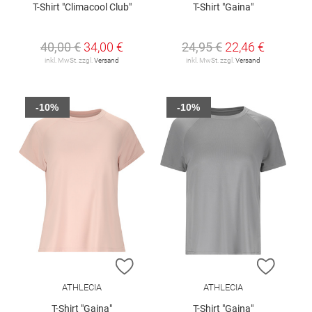
T-Shirt "Climacool Club"
T-Shirt "Gaina"
40,00 €
34,00 €
24,95 €
22,46 €
inkl. MwSt. zzgl.
Versand
inkl. MwSt. zzgl.
Versand
-10%
-10%
ZUR WUNSCHLISTE HINZUFÜGEN
ZUR W
ATHLECIA
ATHLECIA
T-Shirt "Gaina"
T-Shirt "Gaina"