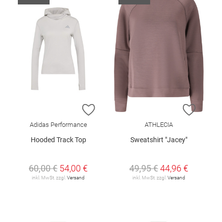
ZUR WUNSCHLISTE HINZUFÜGEN
ZUR W
Adidas Performance
ATHLECIA
Hooded Track Top
Sweatshirt "Jacey"
60,00 €
54,00 €
49,95 €
44,96 €
inkl. MwSt. zzgl.
Versand
inkl. MwSt. zzgl.
Versand