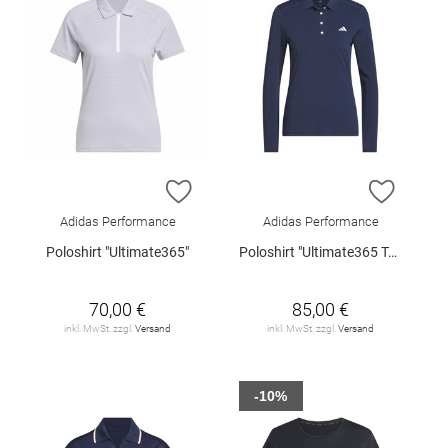
ZUR WUNSCHLISTE HINZUFÜGEN
ZUR W
Adidas Performance
Adidas Performance
Poloshirt "Ultimate365"
Poloshirt "Ultimate365 Tour"
70,00 €
85,00 €
inkl. MwSt. zzgl.
Versand
inkl. MwSt. zzgl.
Versand
-10%