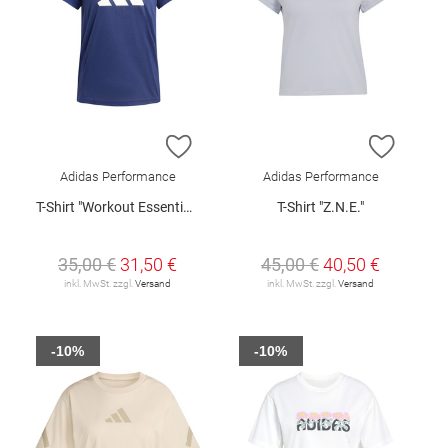
ZUR WUNSCHLISTE HINZUFÜGEN
ZUR W
Adidas Performance
Adidas Performance
T-Shirt "Workout Essentials"
T-Shirt "Z.N.E."
35,00 €
31,50 €
45,00 €
40,50 €
inkl. MwSt. zzgl.
Versand
inkl. MwSt. zzgl.
Versand
-10%
-10%