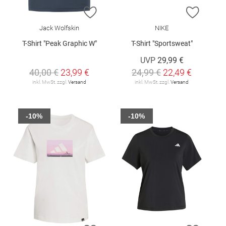
ZUR WUNSCHLISTE HINZUFÜGEN
ZUR W
Jack Wolfskin
NIKE
T-Shirt "Peak Graphic W"
T-Shirt "Sportsweat"
UVP
29,99 €
40,00 €
23,99 €
24,99 €
22,49 €
inkl. MwSt. zzgl.
Versand
inkl. MwSt. zzgl.
Versand
-10%
-10%