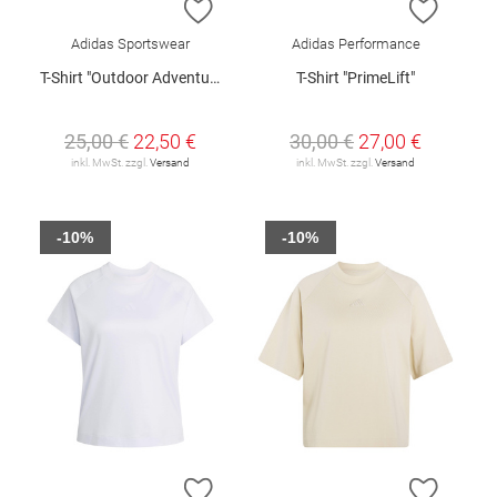
ZUR WUNSCHLISTE HINZUFÜGEN
ZUR W
Adidas Sportswear
Adidas Performance
T-Shirt "Outdoor Adventure"
T-Shirt "PrimeLift"
25,00 €
22,50 €
30,00 €
27,00 €
inkl. MwSt. zzgl.
Versand
inkl. MwSt. zzgl.
Versand
-10%
-10%
ZUR WUNSCHLISTE HINZUFÜGEN
ZUR W