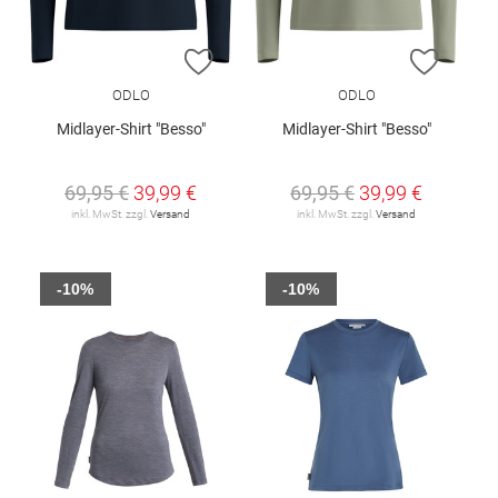
ZUR WUNSCHLISTE HINZUFÜGEN
ZUR W
ODLO
ODLO
Midlayer-Shirt "Besso"
Midlayer-Shirt "Besso"
69,95 €
39,99 €
69,95 €
39,99 €
inkl. MwSt. zzgl.
Versand
inkl. MwSt. zzgl.
Versand
-10%
-10%