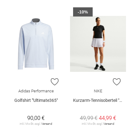
-10%
ZUR WUNSCHLISTE HINZUFÜGEN
ZUR W
Adidas Performance
NIKE
Golfshirt "'Ultimate365"
Kurzarm-Tennisoberteil "Nike Victory"
90,00 €
49,99 €
44,99 €
inkl. MwSt. zzgl.
Versand
inkl. MwSt. zzgl.
Versand