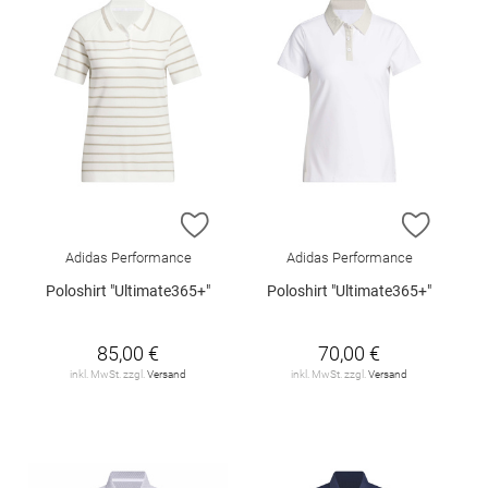
ZUR WUNSCHLISTE HINZUFÜGEN
ZUR W
Adidas Performance
Adidas Performance
Poloshirt "Ultimate365+"
Poloshirt "Ultimate365+"
85,00 €
70,00 €
inkl. MwSt. zzgl.
Versand
inkl. MwSt. zzgl.
Versand