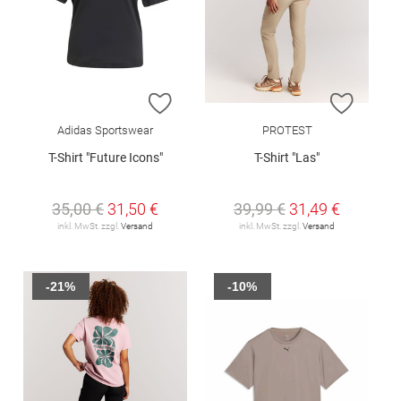
ZUR WUNSCHLISTE HINZUFÜGEN
ZUR W
Adidas Sportswear
PROTEST
T-Shirt "Future Icons"
T-Shirt "Las"
35,00 €
31,50 €
39,99 €
31,49 €
inkl. MwSt. zzgl.
Versand
inkl. MwSt. zzgl.
Versand
-21%
-10%