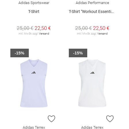
Adidas Sportswear
Adidas Performance
T-Shirt
T-Shirt "Workout Essentials"
25,00 €
22,50 €
25,00 €
22,50 €
inkl. MwSt. zzgl.
Versand
inkl. MwSt. zzgl.
Versand
-15%
-15%
ZUR WUNSCHLISTE HINZUFÜGEN
ZUR W
Adidas Terrex
Adidas Terrex