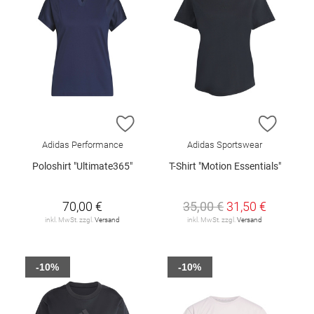
ZUR WUNSCHLISTE HINZUFÜGEN
ZUR W
Adidas Performance
Adidas Sportswear
Poloshirt "Ultimate365"
T-Shirt "Motion Essentials"
70,00 €
35,00 €
31,50 €
inkl. MwSt. zzgl.
Versand
inkl. MwSt. zzgl.
Versand
-10%
-10%