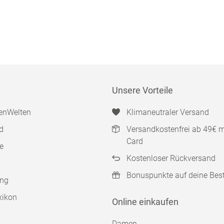
Unsere Vorteile
enWelten
Klimaneutraler Versand
d
Versandkostenfrei ab 49€ 
Card
e
Kostenloser Rückversand
Bonuspunkte auf deine Bes
ung
xikon
Online einkaufen
Damen