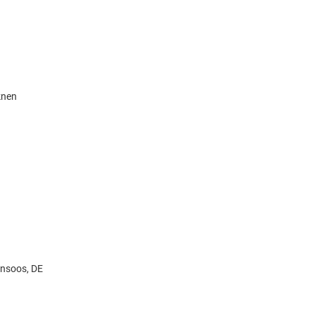
knen
ensoos, DE