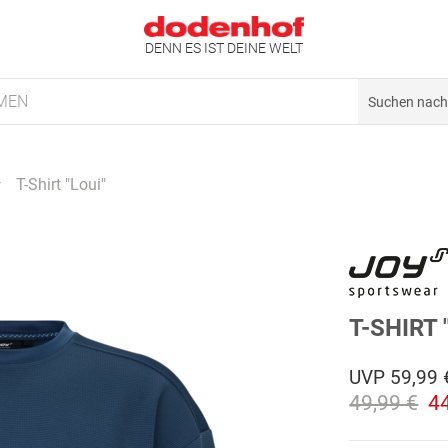
DENN ES IST DEINE WELT
MEN
T-Shirt "Loui"
T-SHIRT 
UVP
59,99 
49,99 €
4