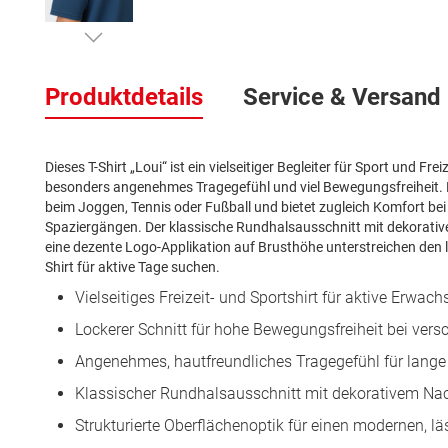
Zum
Anfang
Produktdetails
Service & Versand
der
Bildergalerie
springen
Dieses T-Shirt „Loui“ ist ein vielseitiger Begleiter für Sport und Fre
besonders angenehmes Tragegefühl und viel Bewegungsfreiheit. 
beim Joggen, Tennis oder Fußball und bietet zugleich Komfort be
Spaziergängen. Der klassische Rundhalsausschnitt mit dekorativ
eine dezente Logo-Applikation auf Brusthöhe unterstreichen den läs
Shirt für aktive Tage suchen.
Vielseitiges Freizeit- und Sportshirt für aktive Erwac
Lockerer Schnitt für hohe Bewegungsfreiheit bei vers
Angenehmes, hautfreundliches Tragegefühl für lange
Klassischer Rundhalsausschnitt mit dekorativem N
Strukturierte Oberflächenoptik für einen modernen, l