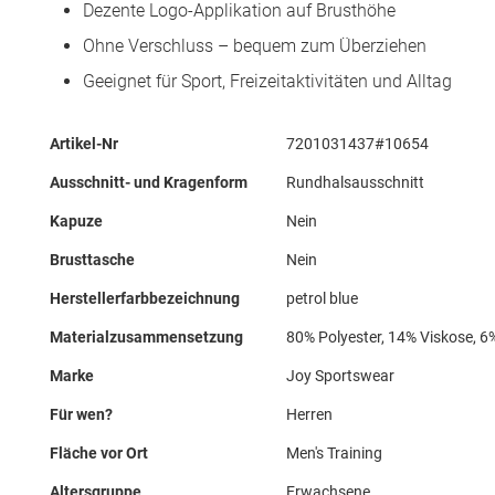
Dezente Logo-Applikation auf Brusthöhe
Ohne Verschluss – bequem zum Überziehen
Geeignet für Sport, Freizeitaktivitäten und Alltag
Mehr
Artikel-Nr
7201031437#10654
Informationen
Ausschnitt- und Kragenform
Rundhalsausschnitt
Kapuze
Nein
Brusttasche
Nein
Herstellerfarbbezeichnung
petrol blue
Materialzusammensetzung
80% Polyester, 14% Viskose, 6
Marke
Joy Sportswear
Für wen?
Herren
Fläche vor Ort
Men's Training
Altersgruppe
Erwachsene