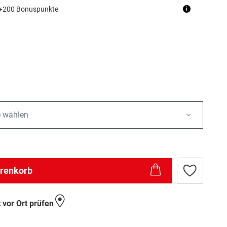
 +200 Bonuspunkte
i
e wählen
arenkorb
Zur
Wunschlist
hinzufügen
 vor Ort prüfen