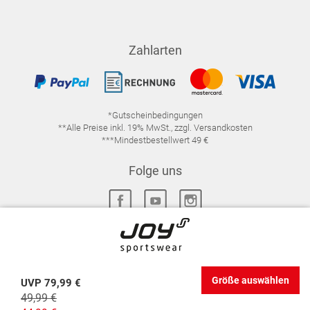
Zahlarten
*Gutscheinbedingungen
**Alle Preise inkl. 19% MwSt., zzgl. Versandkosten
***Mindestbestellwert 49 €
Folge uns
IMPRESSUM
FAQ
DATENSCHUTZ
Größe auswählen
UVP
79,99 €
DATENSCHUTZ-EINSTELLUNGEN
WIDERRUFSRECHT
49,99 €