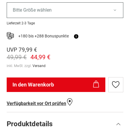
Bitte Größe wählen
Lieferzeit
2-3 Tage
+180 bis +288 Bonuspunkte
i
UVP
79,99 €
49,99 €
44,99 €
inkl. MwSt. zzgl.
Versand
In den Warenkorb
Zur
Wunschl
hinzufü
Verfügbarkeit vor Ort prüfen
Produktdetails