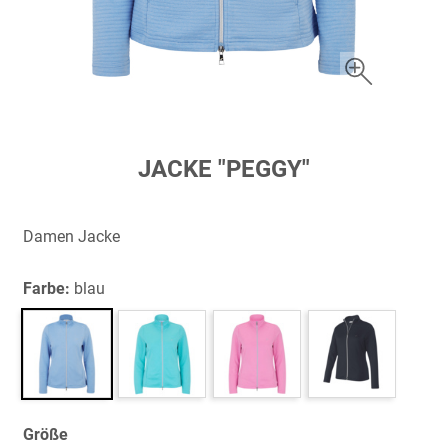
Zum
JACKE "PEGGY"
Anfang
der
Bildergalerie
Damen Jacke
springen
Farbe:
blau
Größe