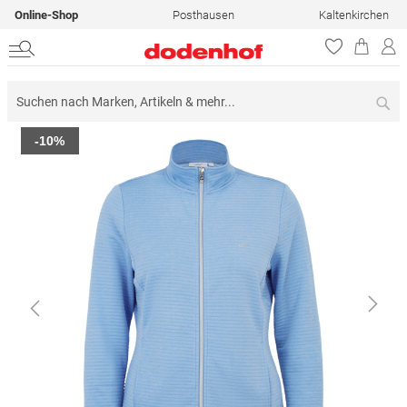
Online-Shop
Posthausen
Kaltenkirchen
Su
Zum
-10%
Ende
der
Bildergalerie
springen