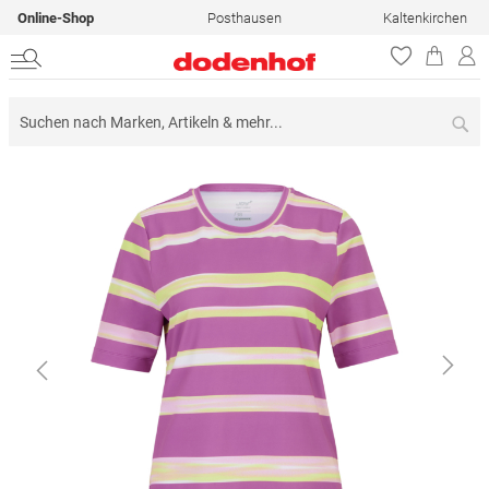
Online-Shop
Posthausen
Kaltenkirchen
Su
Zum
Ende
der
Bildergalerie
springen