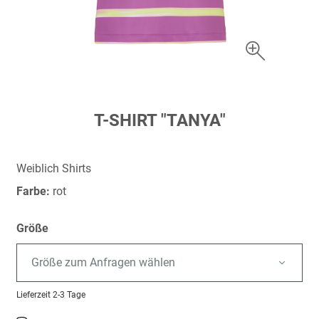
Zum
T-SHIRT "TANYA"
Anfang
der
Bildergalerie
Weiblich Shirts
springen
Farbe:
rot
Größe
Größe zum Anfragen wählen
Lieferzeit
2-3 Tage