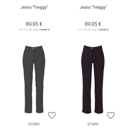
Jeans "Twiggy"
Jeans "Twiggy"
89,95 €
89,95 €
inkl. MwSt. zzgl.
Versand
inkl. MwSt. zzgl.
Versand
ZUR WUNSCHLISTE HINZUFÜGEN
ZUR W
STARK
STARK