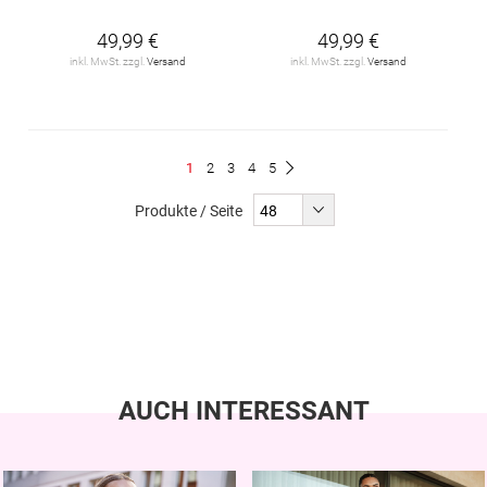
49,99 €
49,99 €
inkl. MwSt. zzgl.
Versand
inkl. MwSt. zzgl.
Versand
Seite
Du
Seite
Seite
Seite
Seite
1
2
3
4
5
Seite
Weiter
liest
Produkte / Seite
gerade
Seite
AUCH INTERESSANT