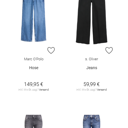
ZUR WUNSCHLISTE HINZUFÜGEN
ZUR W
Marc O'Polo
s. Oliver
Hose
Jeans
149,95 €
59,99 €
inkl. MwSt. zzgl.
Versand
inkl. MwSt. zzgl.
Versand