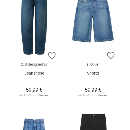
ZUR WUNSCHLISTE HINZUFÜGEN
ZUR W
Q/S designed by
s. Oliver
Jeanshose
Shorts
59,99 €
59,99 €
inkl. MwSt. zzgl.
Versand
inkl. MwSt. zzgl.
Versand