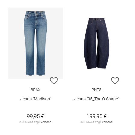
ZUR WUNSCHLISTE HINZUFÜGEN
ZUR W
BRAX
PNTS
Jeans "Madison"
Jeans "05_The O Shape"
99,95 €
199,95 €
inkl. MwSt. zzgl.
Versand
inkl. MwSt. zzgl.
Versand