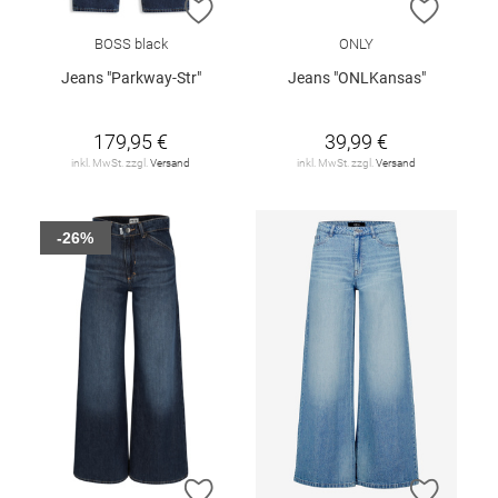
ZUR WUNSCHLISTE HINZUFÜGEN
ZUR W
BOSS black
ONLY
Jeans "Parkway-Str"
Jeans "ONLKansas"
179,95 €
39,99 €
inkl. MwSt. zzgl.
Versand
inkl. MwSt. zzgl.
Versand
-26%
ZUR WUNSCHLISTE HINZUFÜGEN
ZUR W