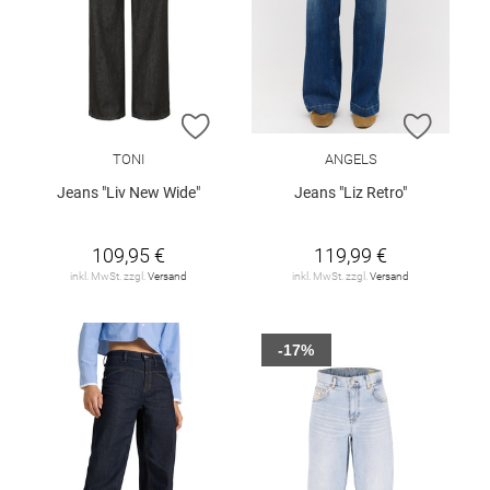
ZUR WUNSCHLISTE HINZUFÜGEN
ZUR W
TONI
ANGELS
Jeans "Liv New Wide"
Jeans "Liz Retro"
109,95 €
119,99 €
inkl. MwSt. zzgl.
Versand
inkl. MwSt. zzgl.
Versand
-17%