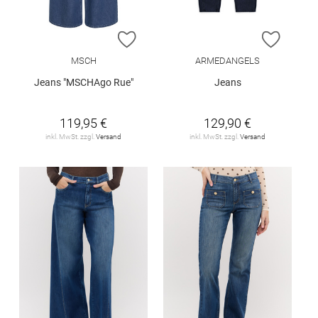
ZUR WUNSCHLISTE HINZUFÜGEN
ZUR W
MSCH
ARMEDANGELS
Jeans "MSCHAgo Rue"
Jeans
119,95 €
129,90 €
inkl. MwSt. zzgl.
Versand
inkl. MwSt. zzgl.
Versand