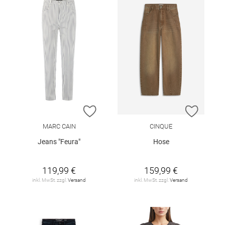
ZUR WUNSCHLISTE HINZUFÜGEN
ZUR W
MARC CAIN
CINQUE
Jeans "Feura"
Hose
119,99 €
159,99 €
inkl. MwSt. zzgl.
Versand
inkl. MwSt. zzgl.
Versand