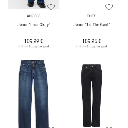
ZUR WUNSCHLISTE HINZUFÜGEN
ZUR W
ANGELS
PNTS
Jeans "Lara Glory"
Jeans "14_The Gent"
109,99 €
189,95 €
inkl. MwSt. zzgl.
Versand
inkl. MwSt. zzgl.
Versand