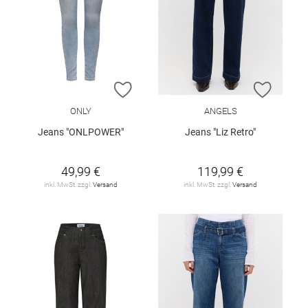
ZUR WUNSCHLISTE HINZUFÜGEN
ZUR W
ONLY
ANGELS
Jeans "ONLPOWER"
Jeans "Liz Retro"
49,99 €
119,99 €
inkl. MwSt. zzgl.
Versand
inkl. MwSt. zzgl.
Versand