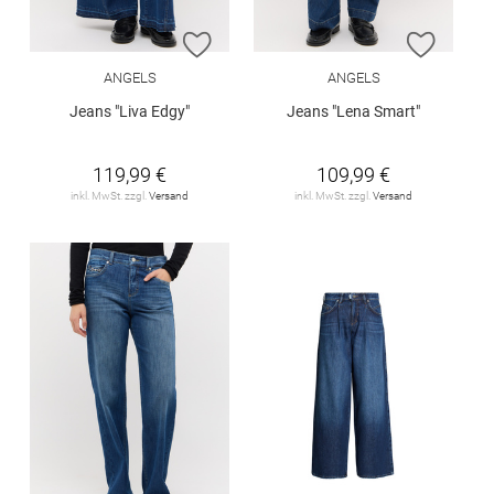
ZUR WUNSCHLISTE HINZUFÜGEN
ZUR W
ANGELS
ANGELS
Jeans "Liva Edgy"
Jeans "Lena Smart"
119,99 €
109,99 €
inkl. MwSt. zzgl.
Versand
inkl. MwSt. zzgl.
Versand