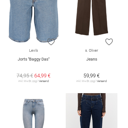
ZUR WUNSCHLISTE HINZUFÜGEN
ZUR W
Levi's
s. Oliver
Jorts "Baggy Das"
Jeans
74,95 €
64,99 €
59,99 €
inkl. MwSt. zzgl.
Versand
inkl. MwSt. zzgl.
Versand