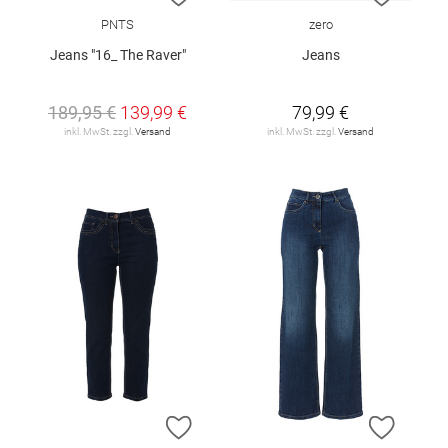
PNTS
zero
Jeans "16_ The Raver"
Jeans
189,95 €
139,99 €
79,99 €
inkl. MwSt. zzgl.
Versand
inkl. MwSt. zzgl.
Versand
ZUR WUNSCHLISTE HINZUFÜGEN
ZUR W