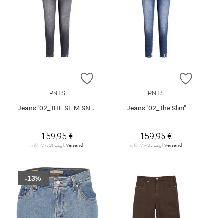
ZUR WUNSCHLISTE HINZUFÜGEN
ZUR W
PNTS
PNTS
Jeans "02_THE SLIM SNOS"
Jeans "02_The Slim"
159,95 €
159,95 €
inkl. MwSt. zzgl.
Versand
inkl. MwSt. zzgl.
Versand
-13%