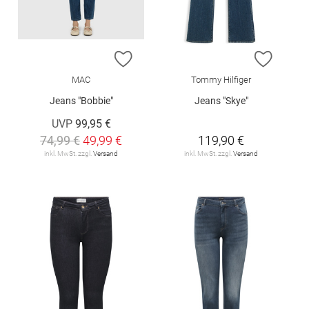
ZUR WUNSCHLISTE HINZUFÜGEN
ZUR W
MAC
Tommy Hilfiger
Jeans "Bobbie"
Jeans "Skye"
UVP
99,95 €
74,99 €
49,99 €
119,90 €
inkl. MwSt. zzgl.
Versand
inkl. MwSt. zzgl.
Versand