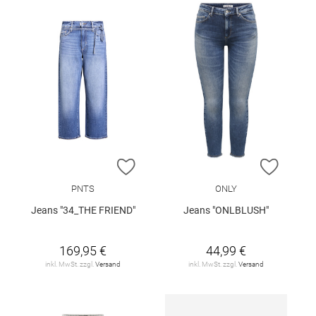
ZUR WUNSCHLISTE HINZUFÜGEN
ZUR W
PNTS
ONLY
Jeans "34_THE FRIEND"
Jeans "ONLBLUSH"
169,95 €
44,99 €
inkl. MwSt. zzgl.
Versand
inkl. MwSt. zzgl.
Versand