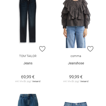
ZUR WUNSCHLISTE HINZUFÜGEN
ZUR W
TOM TAILOR
comma
Jeans
Jeanshose
69,99 €
99,99 €
inkl. MwSt. zzgl.
Versand
inkl. MwSt. zzgl.
Versand