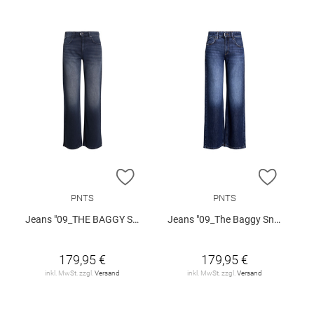
ZUR WUNSCHLISTE HINZUFÜGEN
ZUR W
PNTS
PNTS
Jeans "09_THE BAGGY SNOS"
Jeans "09_The Baggy Snos"
179,95 €
179,95 €
inkl. MwSt. zzgl.
Versand
inkl. MwSt. zzgl.
Versand