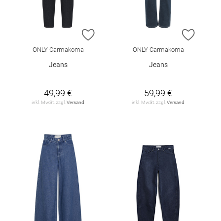
ZUR WUNSCHLISTE HINZUFÜGEN
ZUR W
ONLY Carmakoma
ONLY Carmakoma
Jeans
Jeans
49,99 €
59,99 €
inkl. MwSt. zzgl.
Versand
inkl. MwSt. zzgl.
Versand