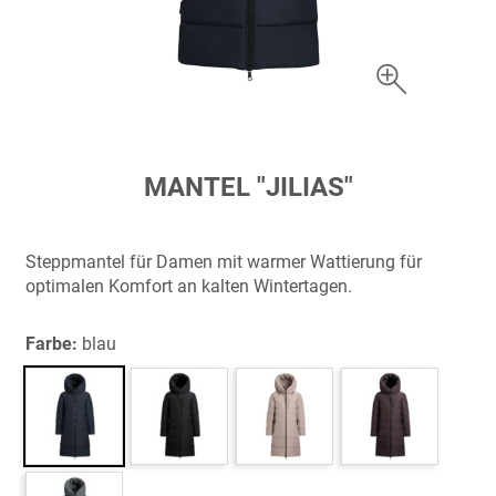
Zum
MANTEL "JILIAS"
Anfang
der
Bildergalerie
Steppmantel für Damen mit warmer Wattierung für
springen
optimalen Komfort an kalten Wintertagen.
Farbe:
blau