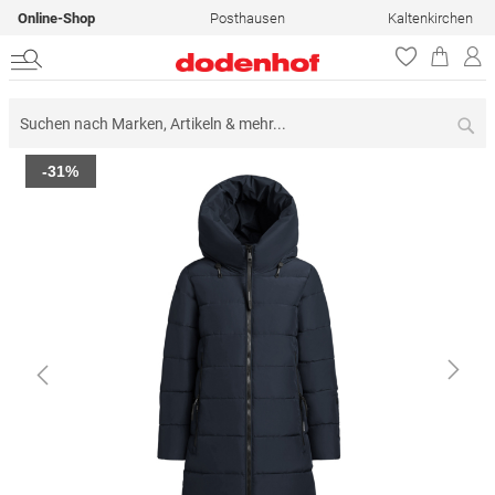
Online-Shop
Posthausen
Kaltenkirchen
Su
Zum
-31%
Ende
der
Bildergalerie
springen