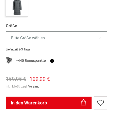
Größe
Bitte Größe wählen
Lieferzeit
2-3 Tage
+440 Bonuspunkte
i
159,95 €
109,99 €
inkl. MwSt. zzgl.
Versand
In den Warenkorb
Zur
Wunschl