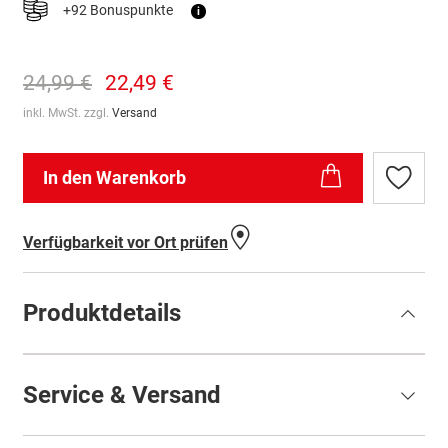
+92 Bonuspunkte
i
24,99 €
22,49 €
inkl. MwSt. zzgl.
Versand
In den Warenkorb
Zur
Wunschl
hinzufü
Verfügbarkeit vor Ort prüfen
Produktdetails
Service & Versand