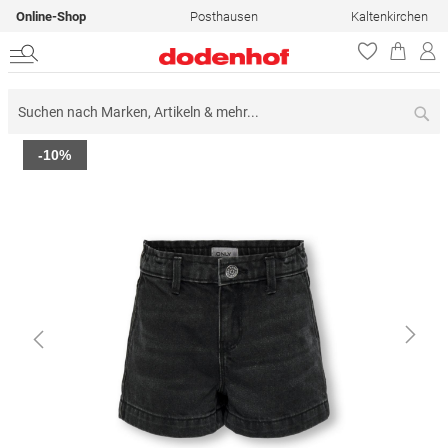
Online-Shop
Posthausen
Kaltenkirchen
Su
Zum
-10%
Ende
der
Bildergalerie
springen