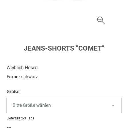
Zum
JEANS-SHORTS "COMET"
Anfang
der
Bildergalerie
Weiblich Hosen
springen
Farbe:
schwarz
Größe
Bitte Größe wählen
Lieferzeit
2-3 Tage