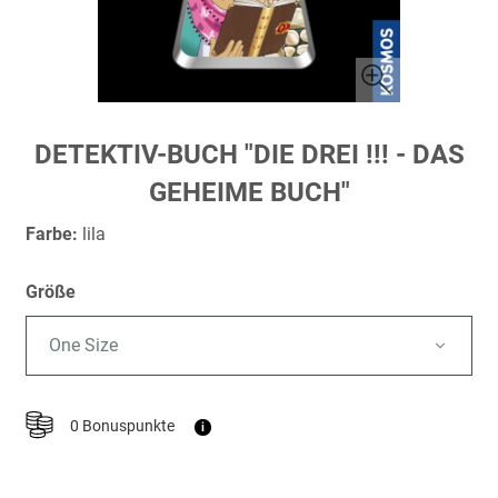
Zum
DETEKTIV-BUCH "DIE DREI !!! - DAS
Anfang
GEHEIME BUCH"
der
Bildergalerie
Farbe:
lila
springen
Größe
One Size
0 Bonuspunkte
i