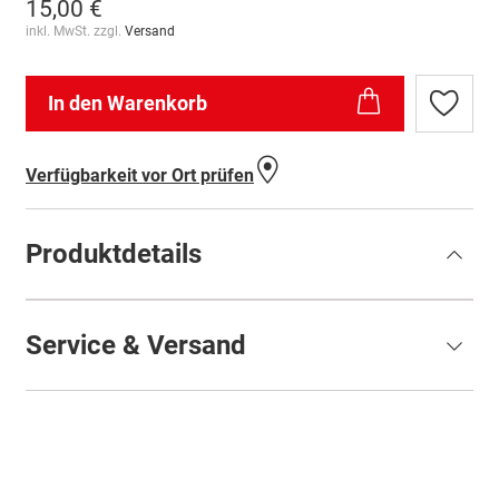
15,00 €
inkl. MwSt. zzgl.
Versand
In den Warenkorb
Zur
Wunschl
hinzufü
Verfügbarkeit vor Ort prüfen
Produktdetails
Service & Versand