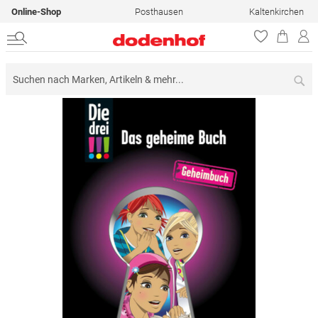
Online-Shop
Posthausen
Kaltenkirchen
Su
Zum
Ende
der
Bildergalerie
springen