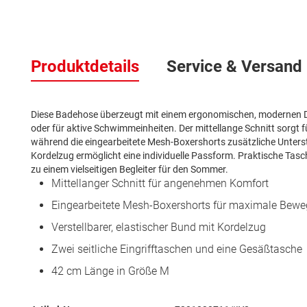
Zum
Anfang
Produktdetails
Service & Versand
der
Bildergalerie
springen
Diese Badehose überzeugt mit einem ergonomischen, modernen De
oder für aktive Schwimmeinheiten. Der mittellange Schnitt sorg
während die eingearbeitete Mesh-Boxershorts zusätzliche Unterstü
Kordelzug ermöglicht eine individuelle Passform. Praktische Ta
zu einem vielseitigen Begleiter für den Sommer.
Mittellanger Schnitt für angenehmen Komfort
Eingearbeitete Mesh-Boxershorts für maximale Bewe
Verstellbarer, elastischer Bund mit Kordelzug
Zwei seitliche Eingrifftaschen und eine Gesäßtasche
42 cm Länge in Größe M
Mehr