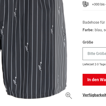
+300 bis
Badehose für 
Farbe:
blau, 
Größe
Bitte Größ
Lieferzeit
2-3 Tage
In den W
Verfügbarkeit