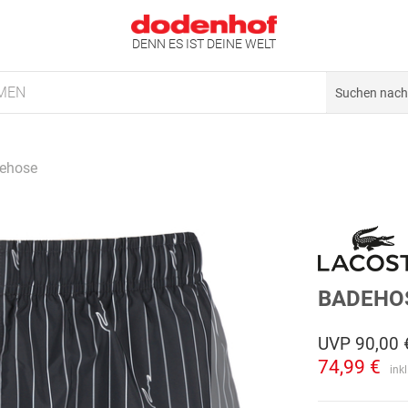
DENN ES IST DEINE WELT
MEN
ehose
BADEHO
UVP
90,00 
74,99 €
ink