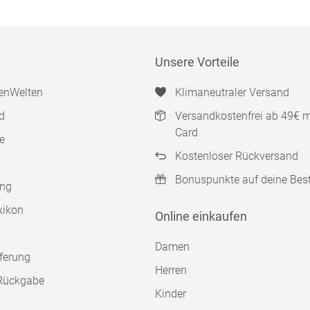
Unsere Vorteile
enWelten
Klimaneutraler Versand
d
Versandkostenfrei ab 49€ 
Card
e
Kostenloser Rückversand
Bonuspunkte auf deine Bes
ung
xikon
Online einkaufen
Damen
ferung
Herren
Rückgabe
Kinder