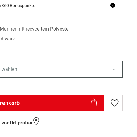
 +360 Bonuspunkte
i
Männer mit recyceltem Polyester
schwarz
e wählen
arenkorb
Zur
Wunschlist
hinzufügen
 vor Ort prüfen