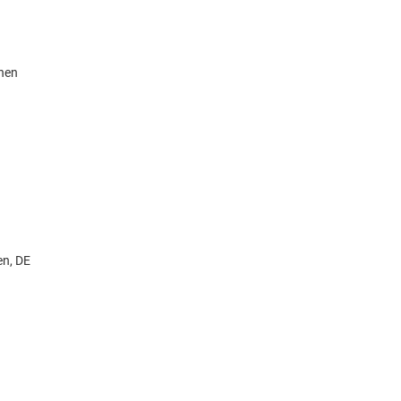
knen
en, DE