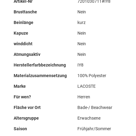
Artikel-Nr
7201030711#IY8
Informationen
Brusttasche
Nein
Beinlänge
kurz
Kapuze
Nein
winddicht
Nein
Atmungsaktiv
Nein
Herstellerfarbbezeichnung
IY8
Materialzusammensetzung
100% Polyester
Marke
LACOSTE
Für wen?
Herren
Fläche vor Ort
Bade-/ Beachwear
Altersgruppe
Erwachsene
Saison
Frühjahr/Sommer