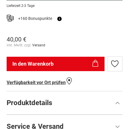
Lieferzeit
2-3 Tage
+160 Bonuspunkte
i
40,00 €
inkl. MwSt. zzgl.
Versand
In den Warenkorb
Zur
Wunschl
hinzufü
Verfügbarkeit vor Ort prüfen
Produktdetails
Service & Versand