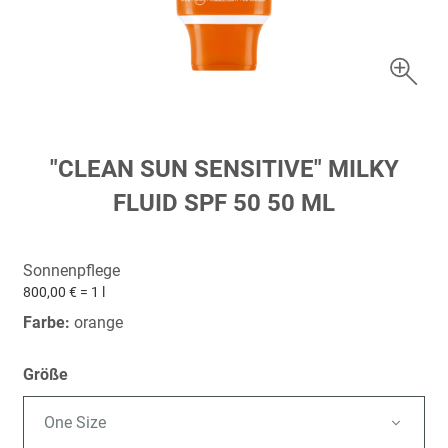
Zum
"CLEAN SUN SENSITIVE" MILKY
Anfang
FLUID SPF 50 50 ML
der
Bildergalerie
springen
Sonnenpflege
800,00 € = 1 l
Farbe:
orange
Größe
One Size