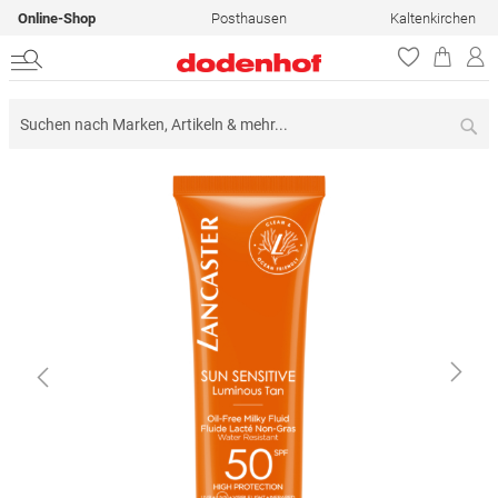
Online-Shop
Posthausen
Kaltenkirchen
Su
Zum
Ende
der
Bildergalerie
springen