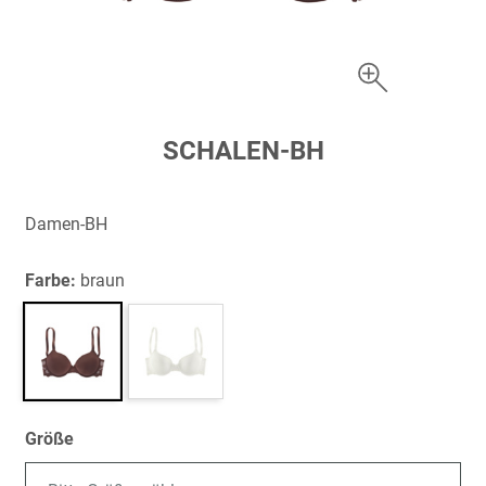
Zum
SCHALEN-BH
Anfang
der
Bildergalerie
Damen-BH
springen
Farbe:
braun
Größe