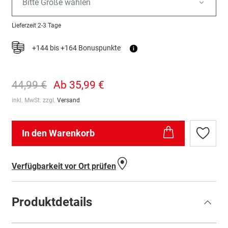
Bitte Größe wählen
Lieferzeit
2-3 Tage
+144 bis +164 Bonuspunkte
i
44,99 €
Ab
35,99 €
inkl. MwSt. zzgl.
Versand
In den Warenkorb
Zur
Wunschl
hinzufü
Verfügbarkeit vor Ort prüfen
Produktdetails