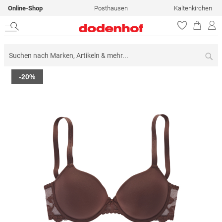
Online-Shop
Posthausen
Kaltenkirchen
Su
Zum
-20%
Ende
der
Bildergalerie
springen