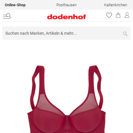
Online-Shop
Posthausen
Kaltenkirchen
Su
Zum
Ende
der
Bildergalerie
springen