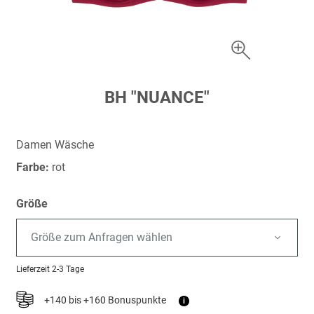
Zum
BH "NUANCE"
Anfang
der
Bildergalerie
Damen Wäsche
springen
Farbe:
rot
Größe
Größe zum Anfragen wählen
Lieferzeit
2-3 Tage
+140 bis +160 Bonuspunkte
i