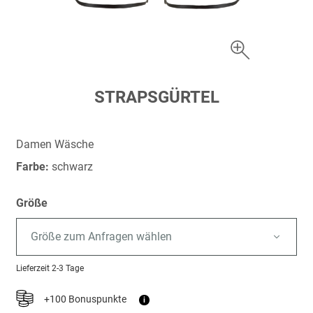
Zum
STRAPSGÜRTEL
Anfang
der
Bildergalerie
Damen Wäsche
springen
Farbe:
schwarz
Größe
Größe zum Anfragen wählen
Lieferzeit
2-3 Tage
+100 Bonuspunkte
i