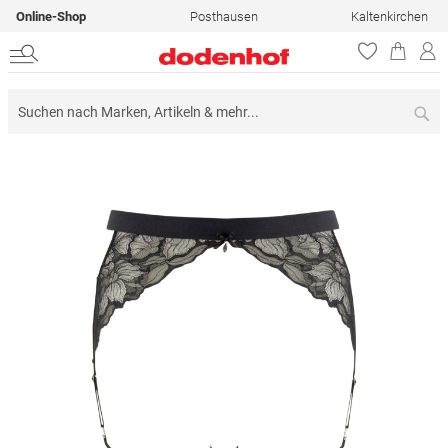
Online-Shop
Posthausen
Kaltenkirchen
Su
Zum
Ende
der
Bildergalerie
springen