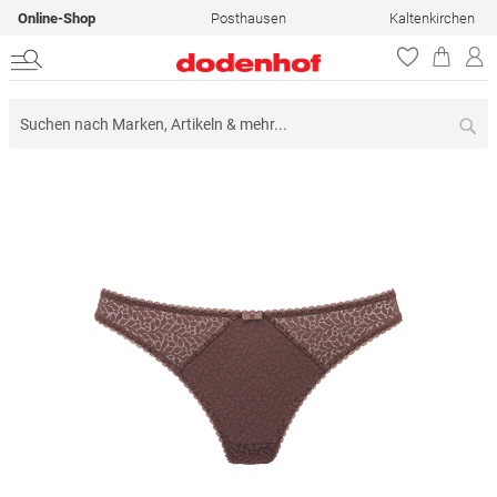
Online-Shop
Posthausen
Kaltenkirchen
Su
Zum
Ende
der
Bildergalerie
springen