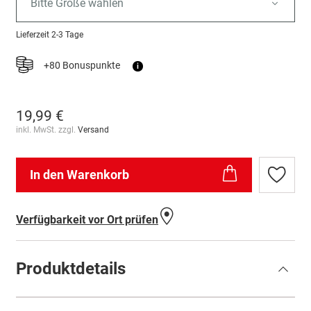
Bitte Größe wählen
Lieferzeit
2-3 Tage
+80 Bonuspunkte
i
19,99 €
inkl. MwSt. zzgl.
Versand
In den Warenkorb
Zur
Wunschl
hinzufü
Verfügbarkeit vor Ort prüfen
Produktdetails