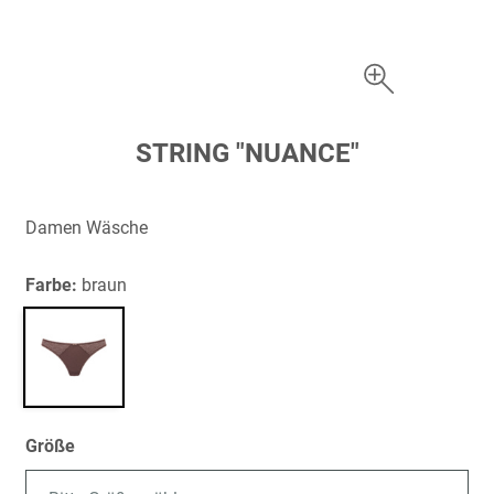
Zum
STRING "NUANCE"
Anfang
der
Bildergalerie
Damen Wäsche
springen
Farbe:
braun
Größe