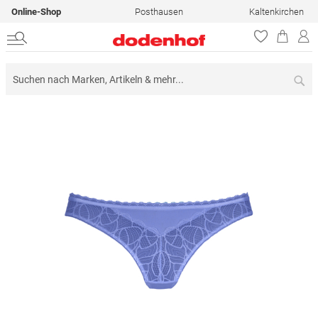
Online-Shop
Posthausen
Kaltenkirchen
Su
Zum
Ende
der
Bildergalerie
springen