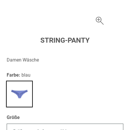
Zum
STRING-PANTY
Anfang
der
Bildergalerie
Damen Wäsche
springen
Farbe:
blau
Größe