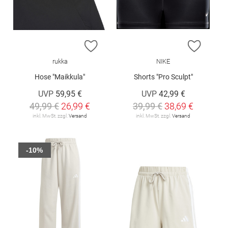
ZUR WUNSCHLISTE HINZUFÜGEN
ZUR W
rukka
NIKE
Hose "Maikkula"
Shorts "Pro Sculpt"
UVP
59,95 €
UVP
42,99 €
49,99 €
26,99 €
39,99 €
38,69 €
inkl. MwSt. zzgl.
Versand
inkl. MwSt. zzgl.
Versand
-10%