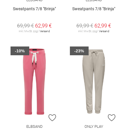
Sweatpants 7/8 "Brinja"
Sweatpants 7/8 "Brinja"
69,99 €
62,99 €
69,99 €
62,99 €
inkl. MwSt. zzgl.
Versand
inkl. MwSt. zzgl.
Versand
-10%
-23%
ZUR WUNSCHLISTE HINZUFÜGEN
ZUR W
ELBSAND
ONLY PLAY