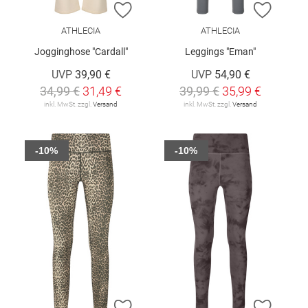
ZUR WUNSCHLISTE HINZUFÜGEN
ZUR W
ATHLECIA
ATHLECIA
Jogginghose "Cardall"
Leggings "Eman"
UVP
39,90 €
UVP
54,90 €
34,99 €
31,49 €
39,99 €
35,99 €
inkl. MwSt. zzgl.
Versand
inkl. MwSt. zzgl.
Versand
-10%
-10%
ZUR WUNSCHLISTE HINZUFÜGEN
ZUR W