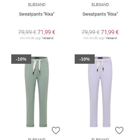
ELBSAND
ELBSAND
Sweatpants "Rixa"
Sweatpants "Rixa"
79,99 €
71,99 €
79,99 €
71,99 €
inkl. MwSt. zzgl.
Versand
inkl. MwSt. zzgl.
Versand
-10%
-10%
ZUR WUNSCHLISTE HINZUFÜGEN
ZUR W
ELBSAND
ELBSAND