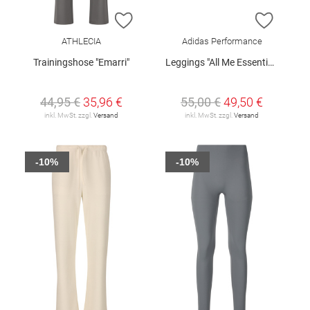
ZUR WUNSCHLISTE HINZUFÜGEN
ZUR W
ATHLECIA
Adidas Performance
Trainingshose "Emarri"
Leggings "All Me Essentials"
44,95 €
35,96 €
55,00 €
49,50 €
inkl. MwSt. zzgl.
Versand
inkl. MwSt. zzgl.
Versand
-10%
-10%