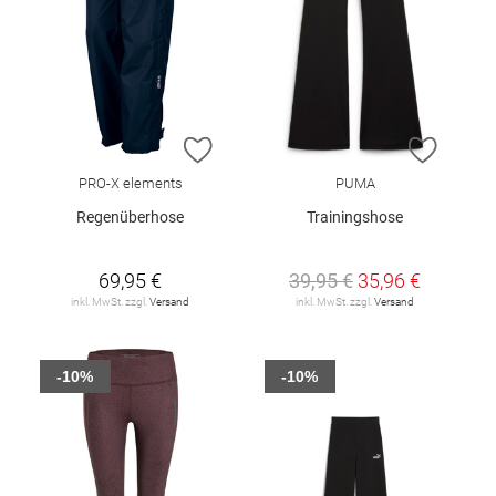
ZUR WUNSCHLISTE HINZUFÜGEN
ZUR W
PRO-X elements
PUMA
Regenüberhose
Trainingshose
69,95 €
39,95 €
35,96 €
inkl. MwSt. zzgl.
Versand
inkl. MwSt. zzgl.
Versand
-10%
-10%