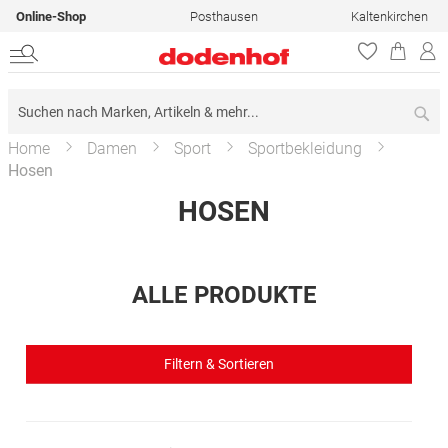
Online-Shop
Posthausen
Kaltenkirchen
Su
Home
Damen
Sport
Sportbekleidung
Hosen
HOSEN
ALLE PRODUKTE
Filtern & Sortieren