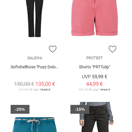
ZUR WUNSCHLISTE HINZUFÜGEN
ZUR W
SALEWA
PROTEST
Softshellhose "Puez Dolomia 2"
Shorts "PRTTulip"
UVP
59,99 €
150,00 €
135,00 €
44,99 €
inkl. MwSt. zzgl.
Versand
inkl. MwSt. zzgl.
Versand
-25%
-10%