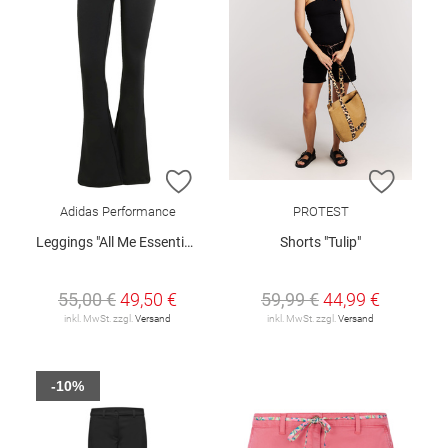
ZUR WUNSCHLISTE HINZUFÜGEN
ZUR W
Adidas Performance
PROTEST
Leggings "All Me Essentials Flare"
Shorts "Tulip"
55,00 €
49,50 €
59,99 €
44,99 €
inkl. MwSt. zzgl.
Versand
inkl. MwSt. zzgl.
Versand
-10%