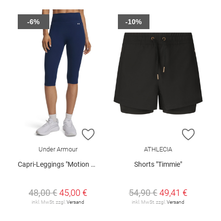
-6%
-10%
ZUR WUNSCHLISTE HINZUFÜGEN
ZUR W
Under Armour
ATHLECIA
Capri-Leggings "Motion Capri"
Shorts "Timmie"
48,00 €
45,00 €
54,90 €
49,41 €
inkl. MwSt. zzgl.
Versand
inkl. MwSt. zzgl.
Versand