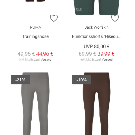
ZUR WUNSCHLISTE HINZUFÜGEN
ZUR W
PUMA
Jack Wolfskin
Trainingshose
Funktionsshorts "Hikeout W"
UVP
80,00 €
49,95 €
44,96 €
69,99 €
39,99 €
inkl. MwSt. zzgl.
Versand
inkl. MwSt. zzgl.
Versand
-21%
-10%