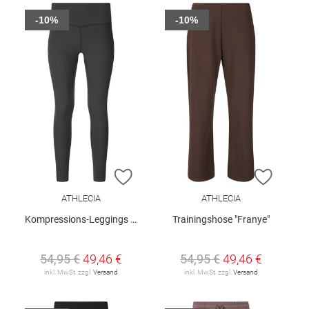
-10%
-10%
ZUR WUNSCHLISTE HINZUFÜGEN
ZUR W
ATHLECIA
ATHLECIA
Kompressions-Leggings "Stay"
Trainingshose "Franye"
54,95 €
49,46 €
54,95 €
49,46 €
inkl. MwSt. zzgl.
Versand
inkl. MwSt. zzgl.
Versand