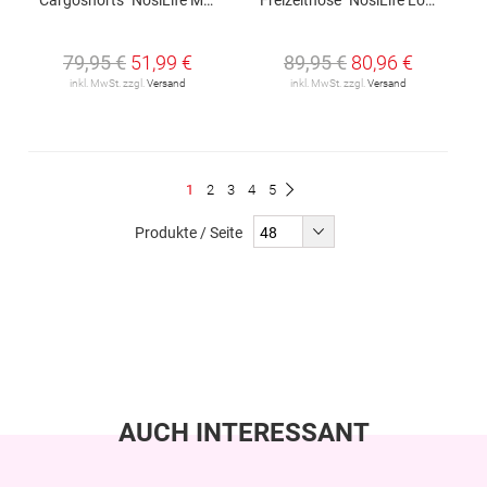
79,95 €
51,99 €
89,95 €
80,96 €
inkl. MwSt. zzgl.
Versand
inkl. MwSt. zzgl.
Versand
Seite
Du
Seite
Seite
Seite
Seite
1
2
3
4
5
Seite
Weiter
liest
Produkte / Seite
gerade
Seite
AUCH INTERESSANT