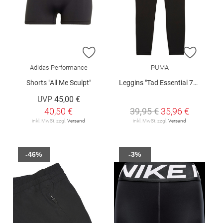
ZUR WUNSCHLISTE HINZUFÜGEN
ZUR W
Adidas Performance
PUMA
Shorts "All Me Sculpt"
Leggins "Tad Essential 7/8"
UVP
45,00 €
40,50 €
39,95 €
35,96 €
inkl. MwSt. zzgl.
Versand
inkl. MwSt. zzgl.
Versand
-46%
-3%