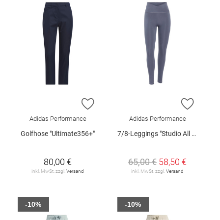
ZUR WUNSCHLISTE HINZUFÜGEN
ZUR W
Adidas Performance
Adidas Performance
Golfhose "Ultimate356+"
7/8-Leggings "Studio All Me"
80,00 €
65,00 €
58,50 €
inkl. MwSt. zzgl.
Versand
inkl. MwSt. zzgl.
Versand
-10%
-10%