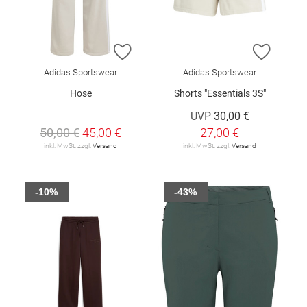
ZUR WUNSCHLISTE HINZUFÜGEN
ZUR W
Adidas Sportswear
Adidas Sportswear
Hose
Shorts "Essentials 3S"
UVP
30,00 €
50,00 €
45,00 €
27,00 €
inkl. MwSt. zzgl.
Versand
inkl. MwSt. zzgl.
Versand
-10%
-43%