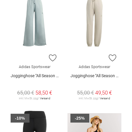
ZUR WUNSCHLISTE HINZUFÜGEN
ZUR W
Adidas Sportswear
Adidas Sportswear
Jogginghose "All Season Fleece"
Jogginghose "All Season Fleece"
65,00 €
58,50 €
55,00 €
49,50 €
inkl. MwSt. zzgl.
Versand
inkl. MwSt. zzgl.
Versand
-10%
-25%