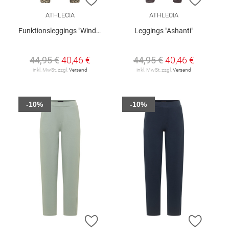
ATHLECIA
ATHLECIA
Funktionsleggings "Windia"
Leggings "Ashanti"
44,95 €
40,46 €
44,95 €
40,46 €
inkl. MwSt. zzgl.
Versand
inkl. MwSt. zzgl.
Versand
-10%
-10%
ZUR WUNSCHLISTE HINZUFÜGEN
ZUR W