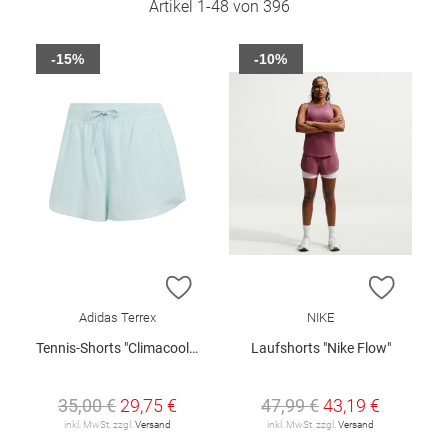
Artikel
1
-
48
von
396
-15%
-10%
ZUR WUNSCHLISTE HINZUFÜGEN
ZUR W
Adidas Terrex
NIKE
Tennis-Shorts "Climacool Club"
Laufshorts "Nike Flow"
35,00 €
29,75 €
47,99 €
43,19 €
inkl. MwSt. zzgl.
Versand
inkl. MwSt. zzgl.
Versand