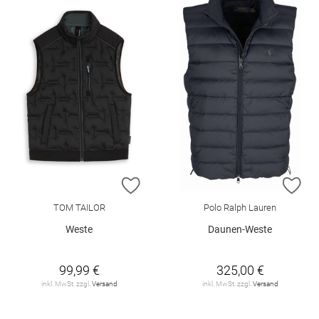
ZUR WUNSCHLISTE HINZUFÜGEN
ZU
TOM TAILOR
Polo Ralph Lauren
Weste
Daunen-Weste
99,99 €
325,00 €
inkl. MwSt. zzgl.
Versand
inkl. MwSt. zzgl.
Versand