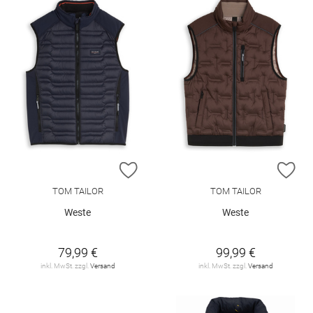
ZUR WUNSCHLISTE HINZUFÜGEN
ZU
TOM TAILOR
TOM TAILOR
Weste
Weste
79,99 €
99,99 €
inkl. MwSt. zzgl.
Versand
inkl. MwSt. zzgl.
Versand