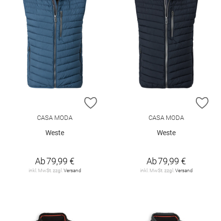
ZUR WUNSCHLISTE HINZUFÜGEN
ZU
CASA MODA
CASA MODA
Weste
Weste
Ab
79,99 €
Ab
79,99 €
inkl. MwSt. zzgl.
Versand
inkl. MwSt. zzgl.
Versand