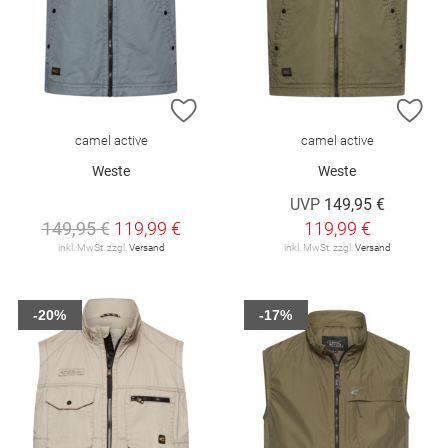
ZUR WUNSCHLISTE HINZUFÜGEN
ZU
camel active
camel active
Weste
Weste
UVP
149,95 €
149,95 €
119,99 €
119,99 €
inkl. MwSt. zzgl.
Versand
inkl. MwSt. zzgl.
Versand
-20%
-17%