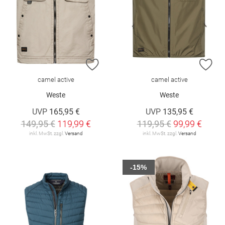
ZUR WUNSCHLISTE HINZUFÜGEN
ZU
camel active
camel active
Weste
Weste
UVP
165,95 €
UVP
135,95 €
149,95 €
119,99 €
119,95 €
99,99 €
inkl. MwSt. zzgl.
Versand
inkl. MwSt. zzgl.
Versand
-15%