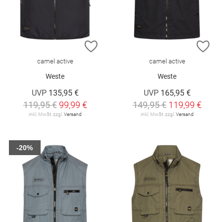
ZUR WUNSCHLISTE HINZUFÜGEN
ZU
camel active
camel active
Weste
Weste
UVP
135,95 €
UVP
165,95 €
119,95 €
99,99 €
149,95 €
119,99 €
inkl. MwSt. zzgl.
Versand
inkl. MwSt. zzgl.
Versand
-20%