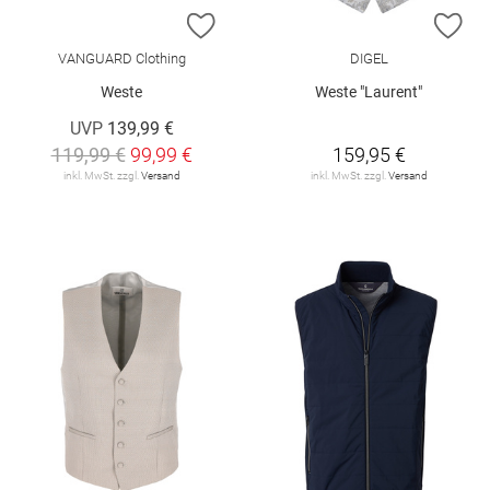
ZUR WUNSCHLISTE HINZUFÜGEN
ZU
VANGUARD Clothing
DIGEL
Weste
Weste "Laurent"
UVP
139,99 €
119,99 €
99,99 €
159,95 €
inkl. MwSt. zzgl.
Versand
inkl. MwSt. zzgl.
Versand