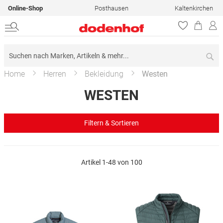
Online-Shop
Posthausen
Kaltenkirchen
Su
Home
Herren
Bekleidung
Westen
WESTEN
Filtern & Sortieren
Artikel
1
-
48
von
100