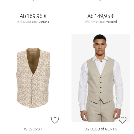
Ab
169,95 €
Ab
149,95 €
inkl. MwSt. zzgl.
Versand
inkl. MwSt. zzgl.
Versand
ZUR WUNSCHLISTE HINZUFÜGEN
ZU
WILVORST
CG CLUB of GENTS