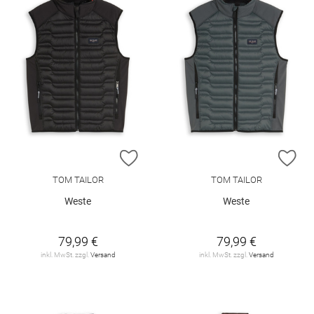
ZUR WUNSCHLISTE HINZUFÜGEN
ZU
TOM TAILOR
TOM TAILOR
Weste
Weste
79,99 €
79,99 €
inkl. MwSt. zzgl.
Versand
inkl. MwSt. zzgl.
Versand