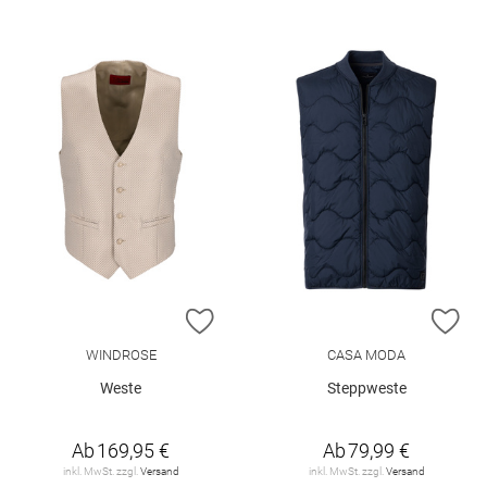
ZUR WUNSCHLISTE HINZUFÜGEN
ZU
WINDROSE
CASA MODA
Weste
Steppweste
Ab
169,95 €
Ab
79,99 €
inkl. MwSt. zzgl.
Versand
inkl. MwSt. zzgl.
Versand