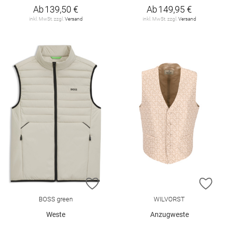
Ab
139,50 €
Ab
149,95 €
inkl. MwSt. zzgl.
Versand
inkl. MwSt. zzgl.
Versand
ZUR WUNSCHLISTE HINZUFÜGEN
ZU
BOSS green
WILVORST
Weste
Anzugweste