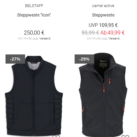
BELSTAFF
camel active
Steppweste "Icon"
Steppweste
UVP
109,95 €
250,00 €
59,99 €
Ab
49,99 €
inkl. MwSt. zzgl.
Versand
inkl. MwSt. zzgl.
Versand
-27%
-29%