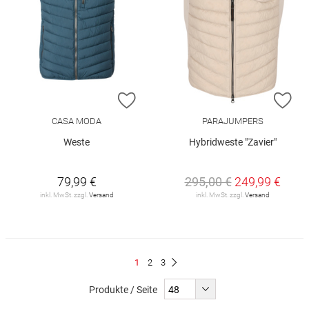
ZUR WUNSCHLISTE HINZUFÜGEN
ZU
CASA MODA
PARAJUMPERS
Weste
Hybridweste "Zavier"
79,99 €
295,00 €
249,99 €
inkl. MwSt. zzgl.
Versand
inkl. MwSt. zzgl.
Versand
Seite
Du
Seite
Seite
1
2
3
Seite
Weiter
liest
Produkte / Seite
gerade