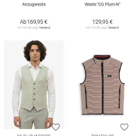
Anzugweste
Weste "CG Plum-N"
Ab
169,95 €
129,95 €
inkl. MwSt. zzgl.
Versand
inkl. MwSt. zzgl.
Versand
ZUR WUNSCHLISTE HINZUFÜGEN
ZU