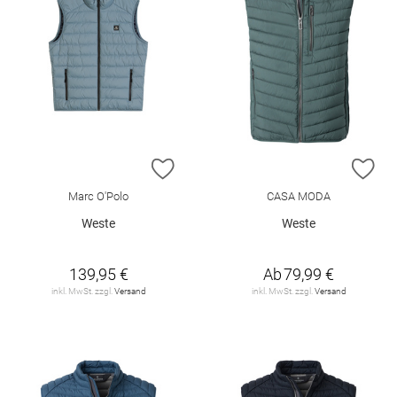
ZUR WUNSCHLISTE HINZUFÜGEN
ZU
Marc O'Polo
CASA MODA
Weste
Weste
139,95 €
Ab
79,99 €
inkl. MwSt. zzgl.
Versand
inkl. MwSt. zzgl.
Versand