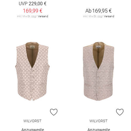
UVP
229,00 €
169,99 €
Ab
169,95 €
inkl. MwSt. zzgl.
Versand
inkl. MwSt. zzgl.
Versand
ZUR WUNSCHLISTE HINZUFÜGEN
ZU
WILVORST
WILVORST
Anzugweste
Anzugweste