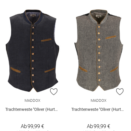
ZUR WUNSCHLISTE HINZUFÜGEN
ZU
MADDOX
MADDOX
Trachtenweste "Oliver (Hurth)"
Trachtenweste "Oliver (Hurth)"
Ab
99,99 €
Ab
99,99 €