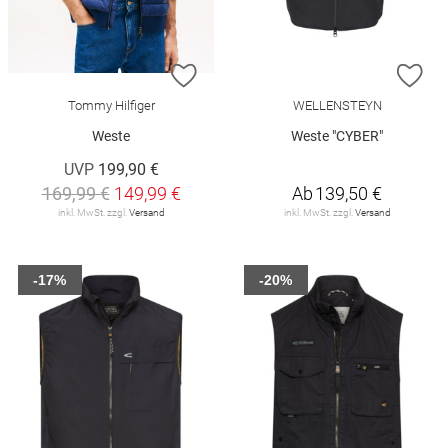
ZUR WUNSCHLISTE HINZUFÜGEN
ZU
Tommy Hilfiger
WELLENSTEYN
Weste
Weste "CYBER"
UVP
199,90 €
169,99 €
149,99 €
Ab
139,50 €
inkl. MwSt. zzgl.
Versand
inkl. MwSt. zzgl.
Versand
-17%
-20%