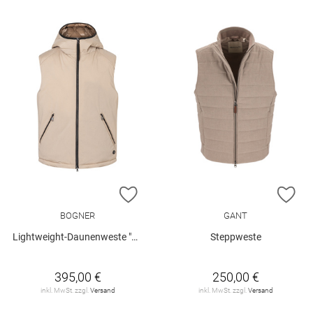
ZUR WUNSCHLISTE HINZUFÜGEN
ZU
BOGNER
GANT
Lightweight-Daunenweste "Clion-D"
Steppweste
395,00 €
250,00 €
inkl. MwSt. zzgl.
Versand
inkl. MwSt. zzgl.
Versand