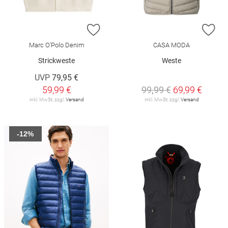
ZUR WUNSCHLISTE HINZUFÜGEN
ZU
Marc O'Polo Denim
CASA MODA
Strickweste
Weste
UVP
79,95 €
59,99 €
99,99 €
69,99 €
inkl. MwSt. zzgl.
Versand
inkl. MwSt. zzgl.
Versand
-12%