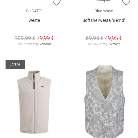
ZUR WUNSCHLISTE HINZUFÜGEN
ZU
BUGATTI
Blue Wave
Weste
Softshellweste "Bernd"
109,99 €
79,99 €
69,95 €
49,95 €
inkl. MwSt. zzgl.
Versand
inkl. MwSt. zzgl.
Versand
-17%