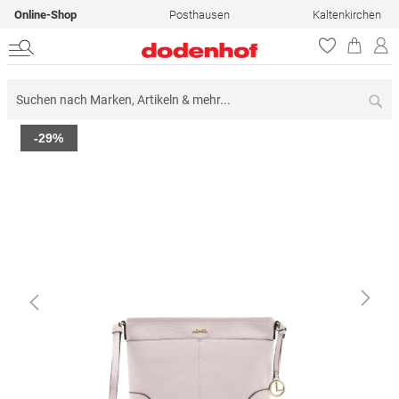
Online-Shop
Posthausen
Kaltenkirchen
Su
Zum
-29%
Ende
der
Bildergalerie
springen