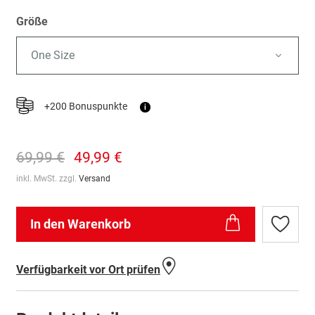
Größe
One Size
+200 Bonuspunkte
i
69,99 €
49,99 €
inkl. MwSt. zzgl.
Versand
In den Warenkorb
Zur
Wunschl
hinzufü
Verfügbarkeit vor Ort prüfen