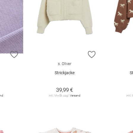
ZUR WUNSCHLISTE HINZUFÜGEN
ZUR WUNSCHLIST
s. Oliver
Strickjacke
S
39,99 €
and
inkl. MwSt. zzgl.
Versand
inkl.