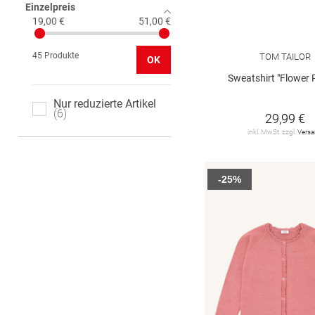
Einzelpreis
19,00 €
51,00 €
45 Produkte
TOM TAILOR
OK
Sweatshirt "Flower 
Nur reduzierte Artikel
6
29,99 €
inkl. MwSt. zzgl.
Vers
-25%