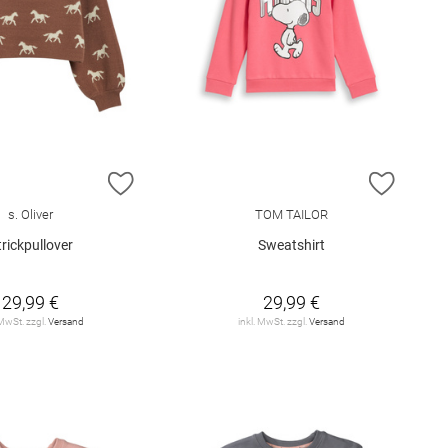
E HINZUFÜGEN
ZUR WUNSCHLISTE HINZUFÜGEN
ZUR W
s. Oliver
TOM TAILOR
trickpullover
Sweatshirt
29,99 €
29,99 €
 MwSt. zzgl.
Versand
inkl. MwSt. zzgl.
Versand