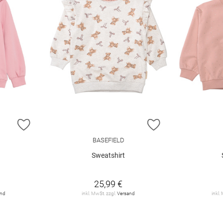
ZUR WUNSCHLISTE HINZUFÜGEN
ZUR WUNSCHLIST
BASEFIELD
Sweatshirt
25,99 €
and
inkl. MwSt. zzgl.
Versand
inkl.