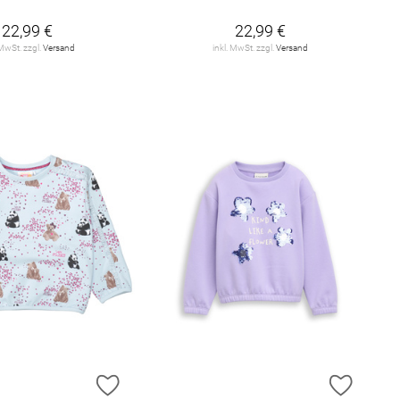
22,99 €
22,99 €
 MwSt. zzgl.
Versand
inkl. MwSt. zzgl.
Versand
E HINZUFÜGEN
ZUR WUNSCHLISTE HINZUFÜGEN
ZUR W