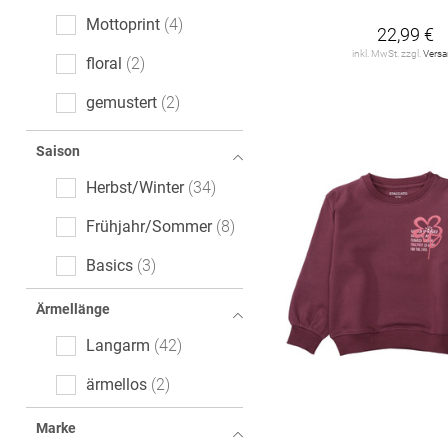
Mottoprint
4
22,99 €
inkl. MwSt. zzgl.
Vers
floral
2
gemustert
2
gepunktet
2
Saison
gestreift
2
Herbst/Winter
34
Ajour
1
Frühjahr/Sommer
8
Color-Blocking
1
Basics
3
melange
1
Ärmellänge
Langarm
42
ärmellos
2
Marke