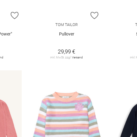
ZUR WUNSCHLISTE HINZUFÜGEN
ZUR WUNSCHLIST
TOM TAILOR
Power"
Pullover
29,99 €
and
inkl. MwSt. zzgl.
Versand
inkl.