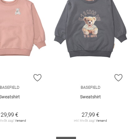
E HINZUFÜGEN
ZUR WUNSCHLISTE HINZUFÜGEN
ZUR W
BASEFIELD
BASEFIELD
Sweatshirt
Sweatshirt
29,99 €
27,99 €
 MwSt. zzgl.
Versand
inkl. MwSt. zzgl.
Versand