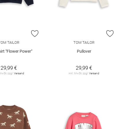
E HINZUFÜGEN
ZUR WUNSCHLISTE HINZUFÜGEN
ZUR W
TOM TAILOR
TOM TAILOR
irt "Flower Power"
Pullover
29,99 €
29,99 €
 MwSt. zzgl.
Versand
inkl. MwSt. zzgl.
Versand