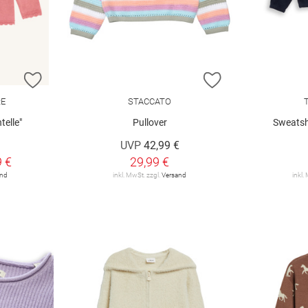
ZUR WUNSCHLISTE HINZUFÜGEN
ZUR WUNSCHLIST
RE
STACCATO
telle"
Pullover
Sweatsh
UVP
42,99 €
9 €
29,99 €
and
inkl. MwSt. zzgl.
Versand
inkl.