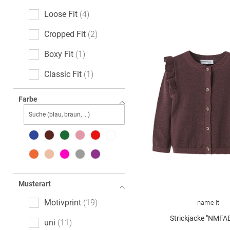
Loose Fit
4
Cropped Fit
2
Boxy Fit
1
Classic Fit
1
Standard Fit
1
Farbe
Musterart
Motivprint
19
name it
Strickjacke "NMFA
uni
11