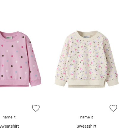
E HINZUFÜGEN
ZUR WUNSCHLISTE HINZUFÜGEN
ZUR W
name it
name it
Sweatshirt
Sweatshirt