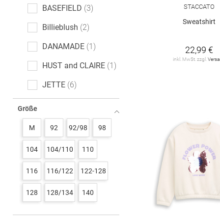
STACCATO
BASEFIELD
3
Sweatshirt
Billieblush
2
DANAMADE
1
22,99 €
inkl. MwSt. zzgl.
Vers
HUST and CLAIRE
1
JETTE
6
Lil' Atelier
1
Größe
STACCATO
7
M
92
92/98
98
TOM TAILOR
12
104
104/110
110
name it
9
116
116/122
122-128
s. Oliver
3
128
128/134
140