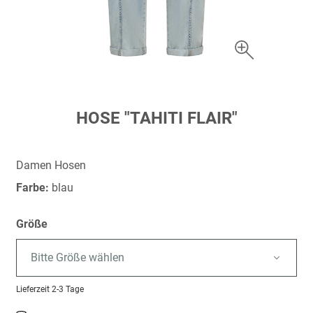
Zum
HOSE "TAHITI FLAIR"
Anfang
der
Bildergalerie
Damen Hosen
springen
Farbe:
blau
Größe
Bitte Größe wählen
Lieferzeit
2-3 Tage