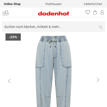
Online-Shop
Posthausen
Kaltenkirchen
Su
Zum
-23%
Ende
der
Bildergalerie
springen