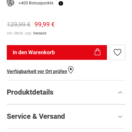
+400 Bonuspunkte
i
129,99 €
99,99 €
inkl. MwSt. zzgl.
Versand
In den Warenkorb
Zur
Wunschl
hinzufü
Verfügbarkeit vor Ort prüfen
Produktdetails
Service & Versand