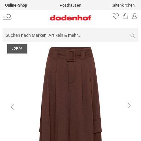
Online-Shop
Posthausen
Kaltenkirchen
Su
Zum
-25%
Ende
der
Bildergalerie
springen