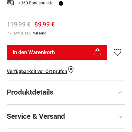
+360 Bonuspunkte
i
119,99 €
89,99 €
inkl. MwSt. zzgl.
Versand
In den Warenkorb
Zur
Wunschl
hinzufü
Verfügbarkeit vor Ort prüfen
Produktdetails
Service & Versand