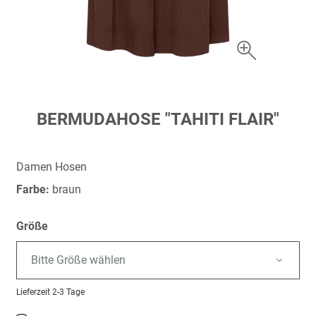
Zum
BERMUDAHOSE "TAHITI FLAIR"
Anfang
der
Bildergalerie
Damen Hosen
springen
Farbe:
braun
Größe
Bitte Größe wählen
Lieferzeit
2-3 Tage