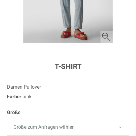
Zum
T-SHIRT
Anfang
der
Bildergalerie
Damen Pullover
springen
Farbe:
pink
Größe
Größe zum Anfragen wählen