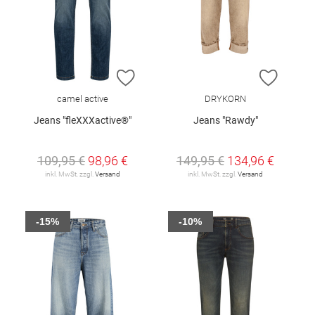
ZUR WUNSCHLISTE HINZUFÜGEN
ZUR W
camel active
DRYKORN
Jeans "fleXXXactive®"
Jeans "Rawdy"
109,95 €
98,96 €
149,95 €
134,96 €
inkl. MwSt. zzgl.
Versand
inkl. MwSt. zzgl.
Versand
-15%
-10%