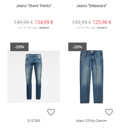
Jeans "Steve Trento"
Jeans "Delaware"
149,99 €
134,99 €
139,95 €
125,96 €
inkl. MwSt. zzgl.
Versand
inkl. MwSt. zzgl.
Versand
-15%
-10%
ZUR WUNSCHLISTE HINZUFÜGEN
ZUR W
G-STAR
Marc O'Polo Denim