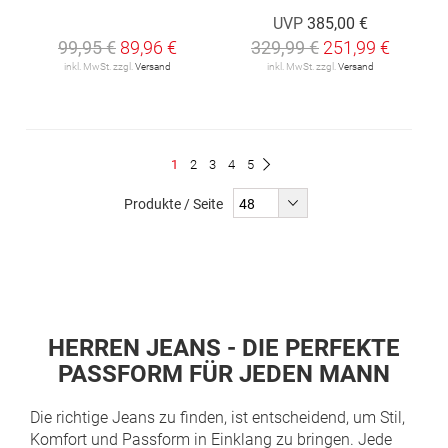
UVP
385,00 €
99,95 €
89,96 €
329,99 €
251,99 €
inkl. MwSt. zzgl.
Versand
inkl. MwSt. zzgl.
Versand
Seite
Du
Seite
Seite
Seite
Seite
1
2
3
4
5
Seite
Weiter
liest
Produkte / Seite
gerade
Seite
HERREN JEANS - DIE PERFEKTE
PASSFORM FÜR JEDEN MANN
Die richtige Jeans zu finden, ist entscheidend, um Stil,
Komfort und Passform in Einklang zu bringen. Jede