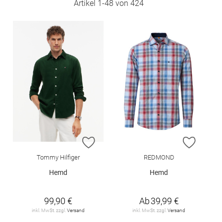
Artikel
1
-
48
von
424
ZUR WUNSCHLISTE HINZUFÜGEN
ZUR W
Tommy Hilfiger
REDMOND
Hemd
Hemd
99,90 €
Ab
39,99 €
inkl. MwSt. zzgl.
Versand
inkl. MwSt. zzgl.
Versand