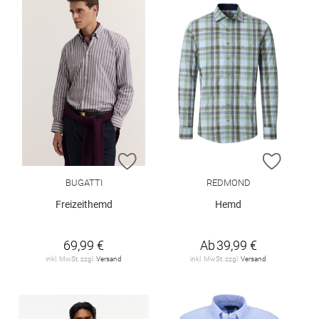
ZUR WUNSCHLISTE HINZUFÜGEN
ZUR W
BUGATTI
REDMOND
Freizeithemd
Hemd
69,99 €
Ab
39,99 €
inkl. MwSt. zzgl.
Versand
inkl. MwSt. zzgl.
Versand