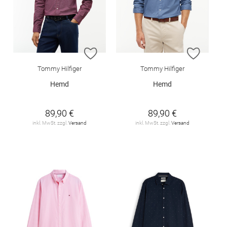
ZUR WUNSCHLISTE HINZUFÜGEN
ZUR W
Tommy Hilfiger
Tommy Hilfiger
Hemd
Hemd
89,90 €
89,90 €
inkl. MwSt. zzgl.
Versand
inkl. MwSt. zzgl.
Versand