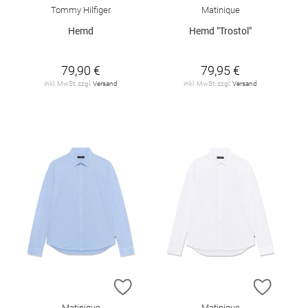
Tommy Hilfiger
Matinique
Hemd
Hemd "Trostol"
79,90 €
79,95 €
inkl. MwSt. zzgl.
Versand
inkl. MwSt. zzgl.
Versand
ZUR WUNSCHLISTE HINZUFÜGEN
ZUR W
Matinique
Matinique