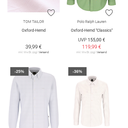
ZUR WUNSCHLISTE HINZUFÜGEN
ZUR W
TOM TAILOR
Polo Ralph Lauren
Oxford-Hemd
Oxford-Hemd "Classics"
UVP
155,00 €
39,99 €
119,99 €
inkl. MwSt. zzgl.
Versand
inkl. MwSt. zzgl.
Versand
-25%
-36%