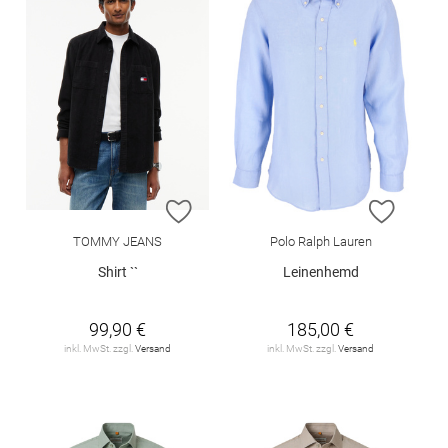
ZUR WUNSCHLISTE HINZUFÜGEN
ZUR W
TOMMY JEANS
Polo Ralph Lauren
Shirt ``
Leinenhemd
99,90 €
185,00 €
inkl. MwSt. zzgl.
Versand
inkl. MwSt. zzgl.
Versand