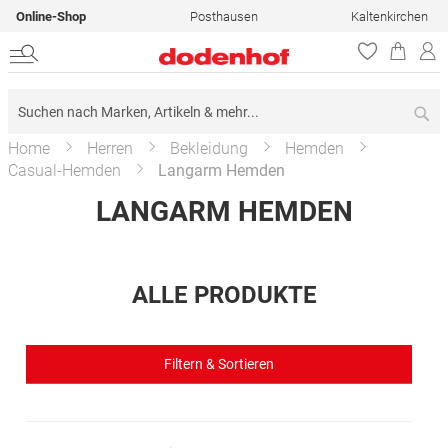
Online-Shop
Posthausen
Kaltenkirchen
Su
Home
Herren
Bekleidung
Hemden
Casual-Hemden
Langarm Hemden
LANGARM HEMDEN
ALLE PRODUKTE
Filtern & Sortieren