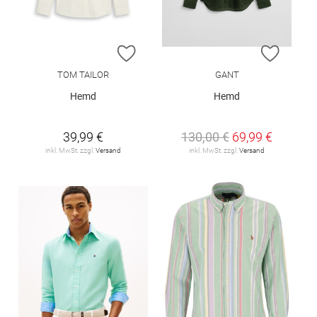
ZUR WUNSCHLISTE HINZUFÜGEN
ZUR W
TOM TAILOR
GANT
Hemd
Hemd
39,99 €
130,00 €
69,99 €
inkl. MwSt. zzgl.
Versand
inkl. MwSt. zzgl.
Versand