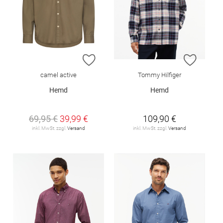
ZUR WUNSCHLISTE HINZUFÜGEN
ZUR W
camel active
Tommy Hilfiger
Hemd
Hemd
69,95 €
39,99 €
109,90 €
inkl. MwSt. zzgl.
Versand
inkl. MwSt. zzgl.
Versand