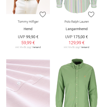
ZUR WUNSCHLISTE HINZUFÜGEN
ZUR W
Tommy Hilfiger
Polo Ralph Lauren
Hemd
Langarmhemd
UVP
99,90 €
UVP
175,00 €
59,99 €
129,99 €
inkl. MwSt. zzgl.
Versand
inkl. MwSt. zzgl.
Versand