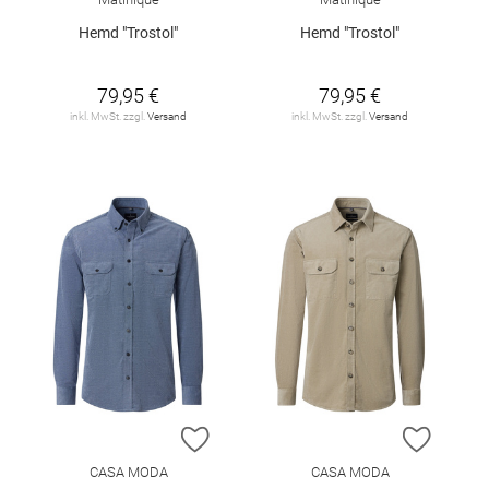
Hemd "Trostol"
Hemd "Trostol"
79,95 €
79,95 €
inkl. MwSt. zzgl.
Versand
inkl. MwSt. zzgl.
Versand
ZUR WUNSCHLISTE HINZUFÜGEN
ZUR W
CASA MODA
CASA MODA