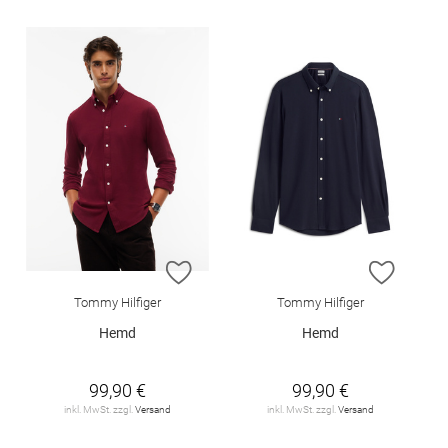
ZUR WUNSCHLISTE HINZUFÜGEN
ZUR W
Tommy Hilfiger
Tommy Hilfiger
Hemd
Hemd
99,90 €
99,90 €
inkl. MwSt. zzgl.
Versand
inkl. MwSt. zzgl.
Versand