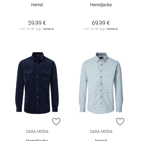
Hemd
Hemdjacke
59,99 €
69,99 €
inkl. MwSt. zzgl.
Versand
inkl. MwSt. zzgl.
Versand
ZUR WUNSCHLISTE HINZUFÜGEN
ZUR W
CASA MODA
CASA MODA
Hemdjacke
Hemd