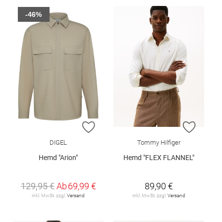
-46%
ZUR WUNSCHLISTE HINZUFÜGEN
ZUR W
DIGEL
Tommy Hilfiger
Hemd "Arion"
Hemd "FLEX FLANNEL"
129,95 €
Ab
69,99 €
89,90 €
inkl. MwSt. zzgl.
Versand
inkl. MwSt. zzgl.
Versand