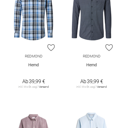
ZUR WUNSCHLISTE HINZUFÜGEN
ZUR W
REDMOND
REDMOND
Hemd
Hemd
Ab
39,99 €
Ab
39,99 €
inkl. MwSt. zzgl.
Versand
inkl. MwSt. zzgl.
Versand