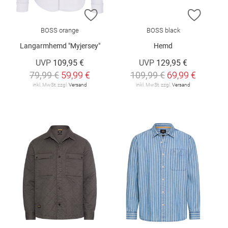
ZUR WUNSCHLISTE HINZUFÜGEN
ZUR W
BOSS orange
BOSS black
Langarmhemd "Myjersey"
Hemd
UVP
109,95 €
UVP
129,95 €
79,99 €
59,99 €
109,99 €
69,99 €
inkl. MwSt. zzgl.
Versand
inkl. MwSt. zzgl.
Versand