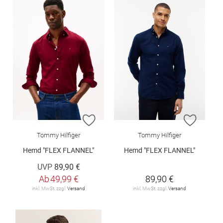
ZUR WUNSCHLISTE HINZUFÜGEN
ZUR W
Tommy Hilfiger
Tommy Hilfiger
Hemd "FLEX FLANNEL"
Hemd "FLEX FLANNEL"
UVP
89,90 €
Ab
49,99 €
89,90 €
inkl. MwSt. zzgl.
Versand
inkl. MwSt. zzgl.
Versand