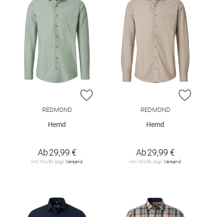
ZUR WUNSCHLISTE HINZUFÜGEN
ZUR W
REDMOND
REDMOND
Hemd
Hemd
Ab
29,99 €
Ab
29,99 €
inkl. MwSt. zzgl.
Versand
inkl. MwSt. zzgl.
Versand