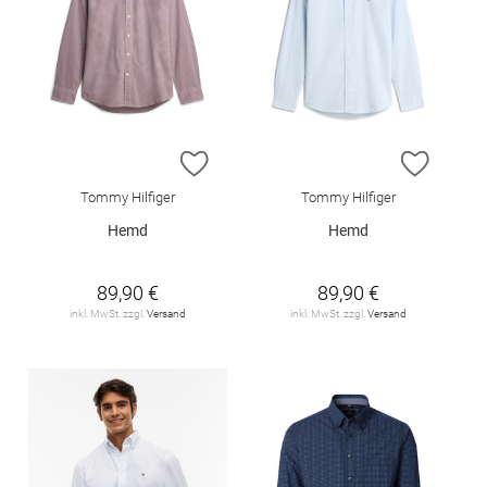
ZUR WUNSCHLISTE HINZUFÜGEN
ZUR W
Tommy Hilfiger
Tommy Hilfiger
Hemd
Hemd
89,90 €
89,90 €
inkl. MwSt. zzgl.
Versand
inkl. MwSt. zzgl.
Versand