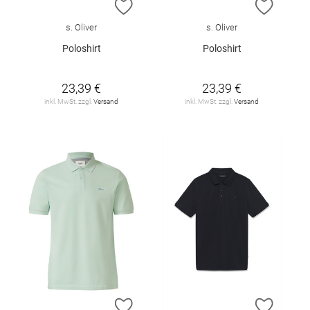
ZUR WUNSCHLISTE HINZUFÜGEN
ZUR W
s. Oliver
s. Oliver
Poloshirt
Poloshirt
23,39 €
23,39 €
inkl. MwSt. zzgl.
Versand
inkl. MwSt. zzgl.
Versand
ZUR WUNSCHLISTE HINZUFÜGEN
ZUR W