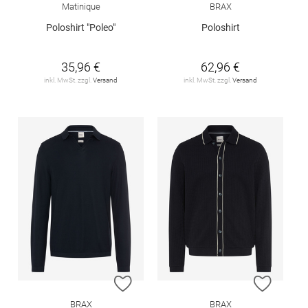
Matinique
BRAX
Poloshirt "Poleo"
Poloshirt
35,96 €
62,96 €
inkl. MwSt. zzgl.
Versand
inkl. MwSt. zzgl.
Versand
ZUR WUNSCHLISTE HINZUFÜGEN
ZUR W
BRAX
BRAX