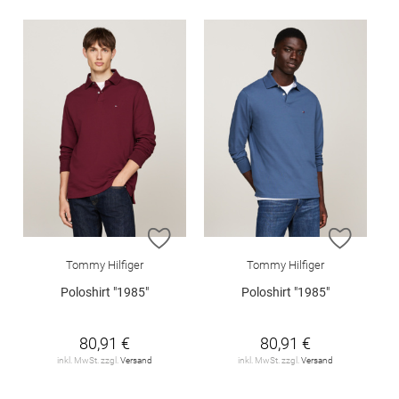
ZUR WUNSCHLISTE HINZUFÜGEN
ZUR W
Tommy Hilfiger
Tommy Hilfiger
Poloshirt "1985"
Poloshirt "1985"
80,91 €
80,91 €
inkl. MwSt. zzgl.
Versand
inkl. MwSt. zzgl.
Versand