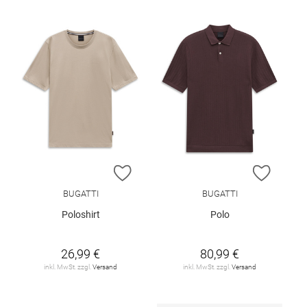
ZUR WUNSCHLISTE HINZUFÜGEN
ZUR W
BUGATTI
BUGATTI
Poloshirt
Polo
26,99 €
80,99 €
inkl. MwSt. zzgl.
Versand
inkl. MwSt. zzgl.
Versand