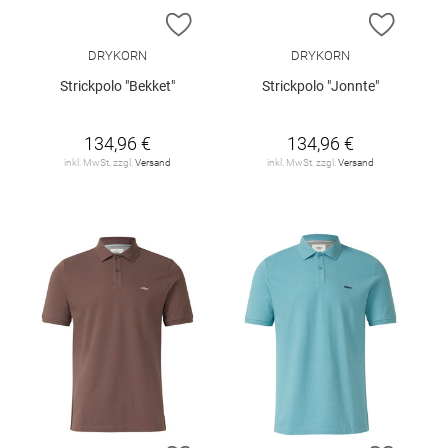
ZUR WUNSCHLISTE HINZUFÜGEN
ZUR W
DRYKORN
DRYKORN
Strickpolo "Bekket"
Strickpolo "Jonnte"
134,96 €
134,96 €
inkl. MwSt. zzgl.
Versand
inkl. MwSt. zzgl.
Versand