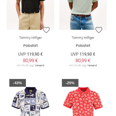
ZUR WUNSCHLISTE HINZUFÜGEN
ZUR W
Tommy Hilfiger
Tommy Hilfiger
Poloshirt
Poloshirt
UVP
119,90 €
UVP
119,90 €
80,99 €
80,99 €
inkl. MwSt. zzgl.
Versand
inkl. MwSt. zzgl.
Versand
-43%
-25%