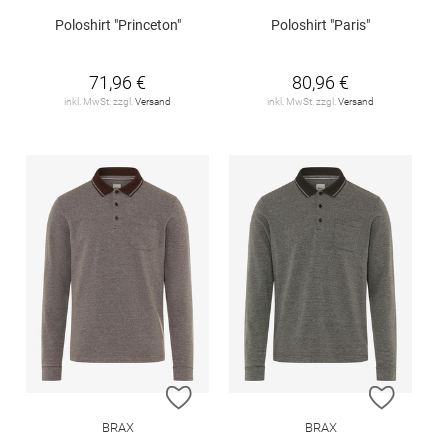
Poloshirt "Princeton"
Poloshirt "Paris"
71,96 €
80,96 €
inkl. MwSt. zzgl.
Versand
inkl. MwSt. zzgl.
Versand
ZUR WUNSCHLISTE HINZUFÜGEN
ZUR W
BRAX
BRAX