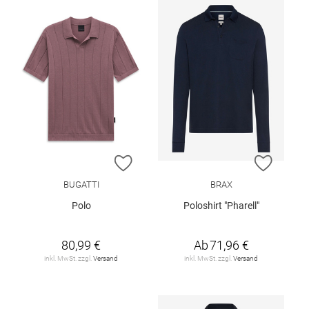
ZUR WUNSCHLISTE HINZUFÜGEN
ZUR W
BUGATTI
BRAX
Polo
Poloshirt "Pharell"
80,99 €
Ab
71,96 €
inkl. MwSt. zzgl.
Versand
inkl. MwSt. zzgl.
Versand