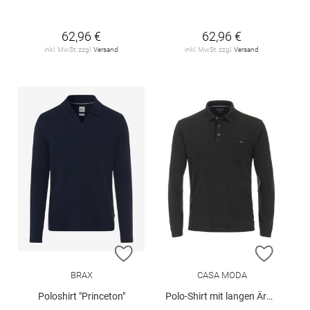
62,96 €
62,96 €
inkl. MwSt. zzgl.
Versand
inkl. MwSt. zzgl.
Versand
ZUR WUNSCHLISTE HINZUFÜGEN
ZUR W
BRAX
CASA MODA
Poloshirt "Princeton"
Polo-Shirt mit langen Ärmeln