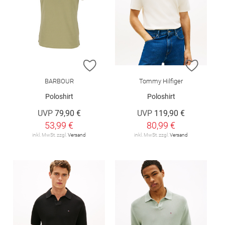
ZUR WUNSCHLISTE HINZUFÜGEN
ZUR W
BARBOUR
Tommy Hilfiger
Poloshirt
Poloshirt
UVP
79,90 €
UVP
119,90 €
53,99 €
80,99 €
inkl. MwSt. zzgl.
Versand
inkl. MwSt. zzgl.
Versand