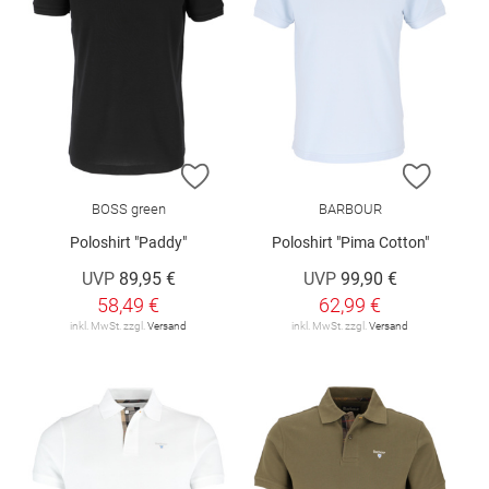
ZUR WUNSCHLISTE HINZUFÜGEN
ZUR W
BOSS green
BARBOUR
Poloshirt "Paddy"
Poloshirt "Pima Cotton"
UVP
89,95 €
UVP
99,90 €
58,49 €
62,99 €
inkl. MwSt. zzgl.
Versand
inkl. MwSt. zzgl.
Versand