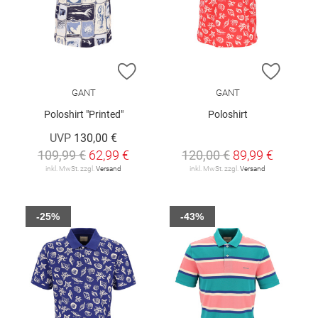
ZUR WUNSCHLISTE HINZUFÜGEN
ZUR W
GANT
GANT
Poloshirt "Printed"
Poloshirt
UVP
130,00 €
109,99 €
62,99 €
120,00 €
89,99 €
inkl. MwSt. zzgl.
Versand
inkl. MwSt. zzgl.
Versand
-25%
-43%