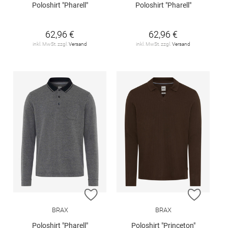
Poloshirt "Pharell"
Poloshirt "Pharell"
62,96 €
62,96 €
inkl. MwSt. zzgl.
Versand
inkl. MwSt. zzgl.
Versand
ZUR WUNSCHLISTE HINZUFÜGEN
ZUR W
BRAX
BRAX
Poloshirt "Pharell"
Poloshirt "Princeton"