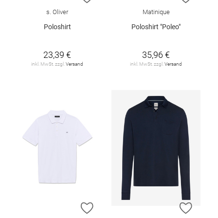
s. Oliver
Matinique
Poloshirt
Poloshirt "Poleo"
23,39 €
35,96 €
inkl. MwSt. zzgl.
Versand
inkl. MwSt. zzgl.
Versand
ZUR WUNSCHLISTE HINZUFÜGEN
ZUR W