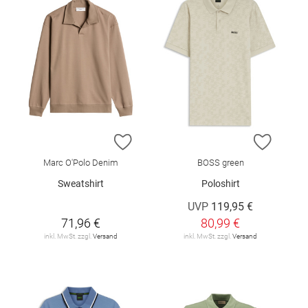
ZUR WUNSCHLISTE HINZUFÜGEN
ZUR W
Marc O'Polo Denim
BOSS green
Sweatshirt
Poloshirt
UVP
119,95 €
71,96 €
80,99 €
inkl. MwSt. zzgl.
Versand
inkl. MwSt. zzgl.
Versand