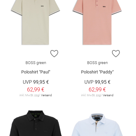
ZUR WUNSCHLISTE HINZUFÜGEN
ZUR W
BOSS green
BOSS green
Poloshirt "Paul"
Poloshirt "Paddy"
UVP
99,95 €
UVP
99,95 €
62,99 €
62,99 €
inkl. MwSt. zzgl.
Versand
inkl. MwSt. zzgl.
Versand