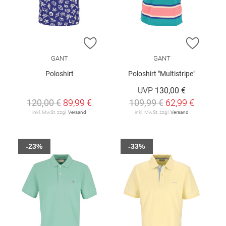
ZUR WUNSCHLISTE HINZUFÜGEN
ZUR W
GANT
GANT
Poloshirt
Poloshirt "Multistripe"
UVP
130,00 €
120,00 €
89,99 €
109,99 €
62,99 €
inkl. MwSt. zzgl.
Versand
inkl. MwSt. zzgl.
Versand
-23%
-33%