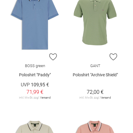
ZUR WUNSCHLISTE HINZUFÜGEN
ZUR W
BOSS green
GANT
Poloshirt "Paddy"
Poloshirt "Archive Shield"
UVP
109,95 €
71,99 €
72,00 €
inkl. MwSt. zzgl.
Versand
inkl. MwSt. zzgl.
Versand