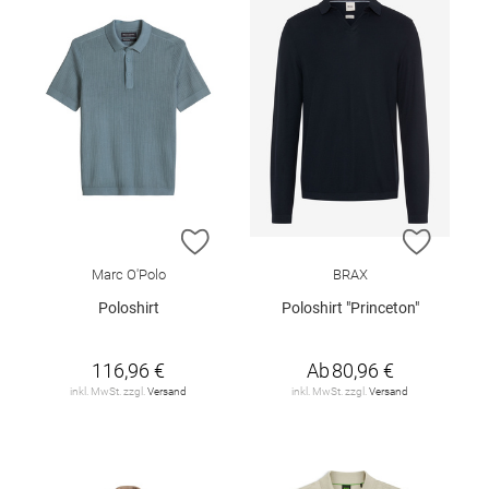
ZUR WUNSCHLISTE HINZUFÜGEN
ZUR W
Marc O'Polo
BRAX
Poloshirt
Poloshirt "Princeton"
116,96 €
Ab
80,96 €
inkl. MwSt. zzgl.
Versand
inkl. MwSt. zzgl.
Versand