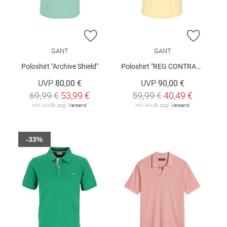
ZUR WUNSCHLISTE HINZUFÜGEN
ZUR W
GANT
GANT
Poloshirt "Archive Shield"
Poloshirt "REG CONTRAST"
UVP
80,00 €
UVP
90,00 €
69,99 €
53,99 €
59,99 €
40,49 €
inkl. MwSt. zzgl.
Versand
inkl. MwSt. zzgl.
Versand
-33%