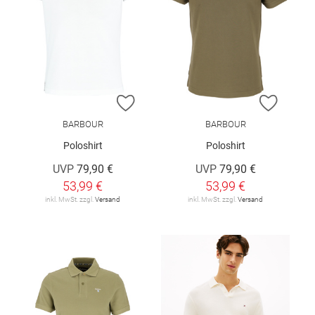
ZUR WUNSCHLISTE HINZUFÜGEN
ZUR W
BARBOUR
BARBOUR
Poloshirt
Poloshirt
UVP
79,90 €
UVP
79,90 €
53,99 €
53,99 €
inkl. MwSt. zzgl.
Versand
inkl. MwSt. zzgl.
Versand