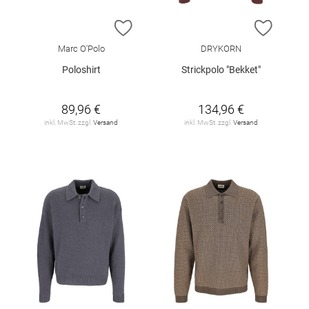
ZUR WUNSCHLISTE HINZUFÜGEN
ZUR W
Marc O'Polo
DRYKORN
Poloshirt
Strickpolo "Bekket"
89,96 €
134,96 €
inkl. MwSt. zzgl.
Versand
inkl. MwSt. zzgl.
Versand