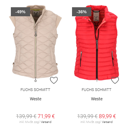
-49%
-36%
ZUR WUNSCHLISTE HINZUFÜGEN
ZUR W
FUCHS SCHMITT
FUCHS SCHMITT
Weste
Weste
139,99 €
71,99 €
139,99 €
89,99 €
inkl. MwSt. zzgl.
Versand
inkl. MwSt. zzgl.
Versand