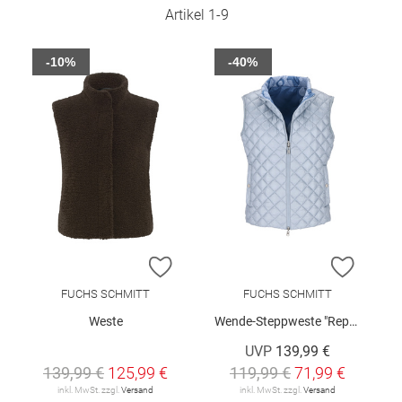
Artikel
1
-
9
-10%
-40%
ZUR WUNSCHLISTE HINZUFÜGEN
ZUR W
FUCHS SCHMITT
FUCHS SCHMITT
Weste
Wende-Steppweste "Repreve"
UVP
139,99 €
139,99 €
125,99 €
119,99 €
71,99 €
inkl. MwSt. zzgl.
Versand
inkl. MwSt. zzgl.
Versand