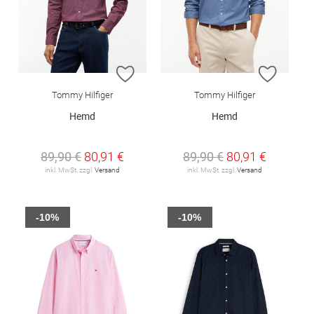
ZUR WUNSCHLISTE HINZUFÜGEN
ZUR W
Tommy Hilfiger
Tommy Hilfiger
Hemd
Hemd
89,90 €
80,91 €
89,90 €
80,91 €
inkl. MwSt. zzgl.
Versand
inkl. MwSt. zzgl.
Versand
-10%
-10%