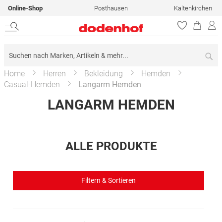
Online-Shop
Posthausen
Kaltenkirchen
Su
Home
Herren
Bekleidung
Hemden
Casual-Hemden
Langarm Hemden
LANGARM HEMDEN
ALLE PRODUKTE
Filtern & Sortieren