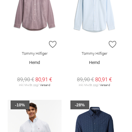
ZUR WUNSCHLISTE HINZUFÜGEN
ZUR W
Tommy Hilfiger
Tommy Hilfiger
Hemd
Hemd
89,90 €
80,91 €
89,90 €
80,91 €
inkl. MwSt. zzgl.
Versand
inkl. MwSt. zzgl.
Versand
-10%
-28%