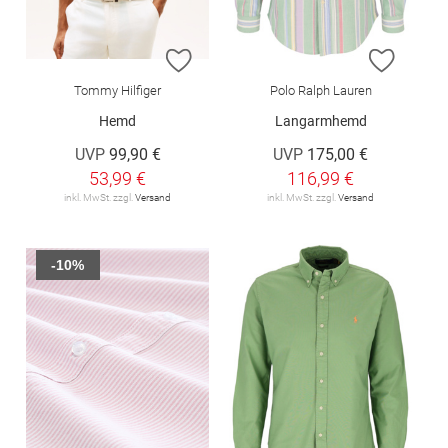
ZUR WUNSCHLISTE HINZUFÜGEN
ZUR W
Tommy Hilfiger
Polo Ralph Lauren
Hemd
Langarmhemd
UVP
99,90 €
UVP
175,00 €
53,99 €
116,99 €
inkl. MwSt. zzgl.
Versand
inkl. MwSt. zzgl.
Versand
-10%