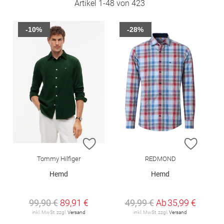
Artikel
1
-
48
von
423
-10%
-28%
ZUR WUNSCHLISTE HINZUFÜGEN
ZUR W
Tommy Hilfiger
REDMOND
Hemd
Hemd
99,90 €
89,91 €
49,99 €
Ab
35,99 €
inkl. MwSt. zzgl.
Versand
inkl. MwSt. zzgl.
Versand