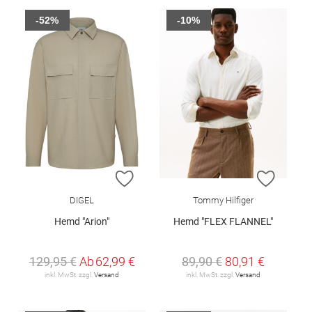
-52%
-10%
ZUR WUNSCHLISTE HINZUFÜGEN
ZUR W
DIGEL
Tommy Hilfiger
Hemd "Arion"
Hemd "FLEX FLANNEL"
129,95 €
Ab
62,99 €
89,90 €
80,91 €
inkl. MwSt. zzgl.
Versand
inkl. MwSt. zzgl.
Versand