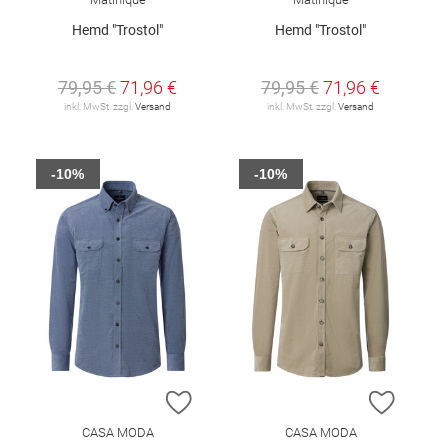
Hemd "Trostol"
Hemd "Trostol"
79,95 €
71,96 €
79,95 €
71,96 €
inkl. MwSt. zzgl.
Versand
inkl. MwSt. zzgl.
Versand
-10%
-10%
ZUR WUNSCHLISTE HINZUFÜGEN
ZUR W
CASA MODA
CASA MODA