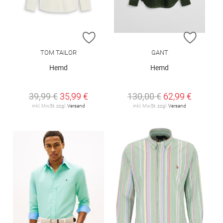
ZUR WUNSCHLISTE HINZUFÜGEN
ZUR W
TOM TAILOR
GANT
Hemd
Hemd
39,99 €
35,99 €
130,00 €
62,99 €
inkl. MwSt. zzgl.
Versand
inkl. MwSt. zzgl.
Versand