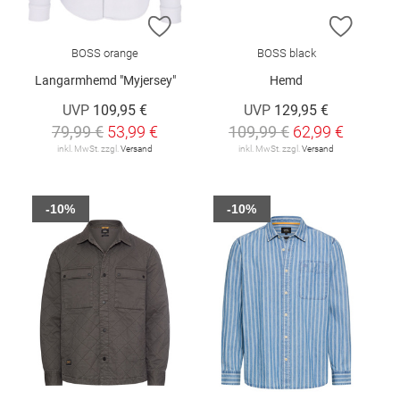
ZUR WUNSCHLISTE HINZUFÜGEN
ZUR W
BOSS orange
BOSS black
Langarmhemd "Myjersey"
Hemd
UVP
109,95 €
UVP
129,95 €
79,99 €
53,99 €
109,99 €
62,99 €
inkl. MwSt. zzgl.
Versand
inkl. MwSt. zzgl.
Versand
-10%
-10%