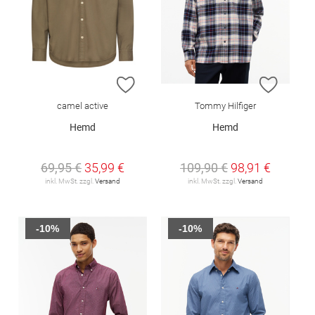
ZUR WUNSCHLISTE HINZUFÜGEN
ZUR W
camel active
Tommy Hilfiger
Hemd
Hemd
69,95 €
35,99 €
109,90 €
98,91 €
inkl. MwSt. zzgl.
Versand
inkl. MwSt. zzgl.
Versand
-10%
-10%