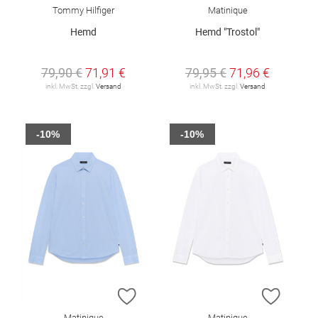
Tommy Hilfiger
Matinique
Hemd
Hemd "Trostol"
79,90 €
71,91 €
79,95 €
71,96 €
inkl. MwSt. zzgl.
Versand
inkl. MwSt. zzgl.
Versand
-10%
-10%
ZUR WUNSCHLISTE HINZUFÜGEN
ZUR W
Matinique
Matinique