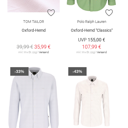
ZUR WUNSCHLISTE HINZUFÜGEN
ZUR W
TOM TAILOR
Polo Ralph Lauren
Oxford-Hemd
Oxford-Hemd "Classics"
UVP
155,00 €
39,99 €
35,99 €
107,99 €
inkl. MwSt. zzgl.
Versand
inkl. MwSt. zzgl.
Versand
-33%
-43%