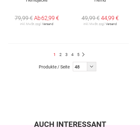
79,99 €
Ab
62,99 €
49,99 €
44,99 €
inkl. MwSt. zzgl.
Versand
inkl. MwSt. zzgl.
Versand
Seite
Du
Seite
Seite
Seite
Seite
1
2
3
4
5
Seite
Weiter
liest
Produkte / Seite
gerade
Seite
AUCH INTERESSANT