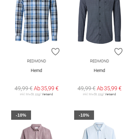
ZUR WUNSCHLISTE HINZUFÜGEN
ZUR W
REDMOND
REDMOND
Hemd
Hemd
49,99 €
Ab
35,99 €
49,99 €
Ab
35,99 €
inkl. MwSt. zzgl.
Versand
inkl. MwSt. zzgl.
Versand
-10%
-10%