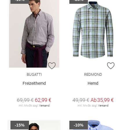
ZUR WUNSCHLISTE HINZUFÜGEN
ZUR W
BUGATTI
REDMOND
Freizeithemd
Hemd
69,99 €
62,99 €
49,99 €
Ab
35,99 €
inkl. MwSt. zzgl.
Versand
inkl. MwSt. zzgl.
Versand
-15%
-10%