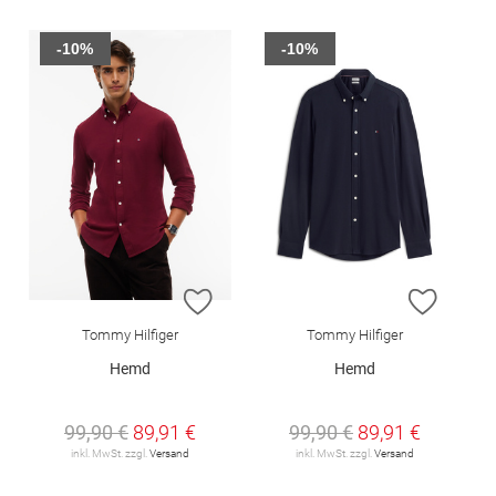
-10%
-10%
ZUR WUNSCHLISTE HINZUFÜGEN
ZUR W
Tommy Hilfiger
Tommy Hilfiger
Hemd
Hemd
99,90 €
89,91 €
99,90 €
89,91 €
inkl. MwSt. zzgl.
Versand
inkl. MwSt. zzgl.
Versand