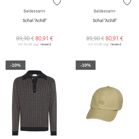
ZUR WUNSCHLISTE HINZUFÜGEN
ZU
Baldessarini
Baldessarini
Schal "Achill"
Schal "Achill"
89,90 €
80,91 €
89,90 €
80,91 €
inkl. MwSt. zzgl.
Versand
inkl. MwSt. zzgl.
Versand
-10%
-10%