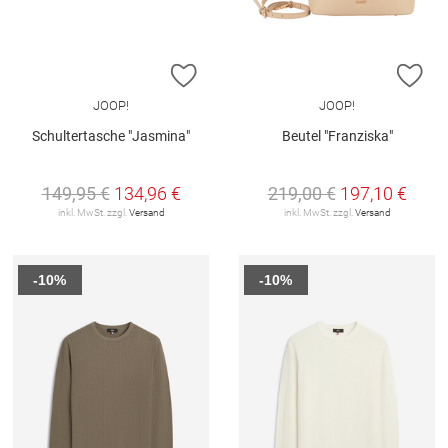
ZUR WUNSCHLISTE HINZUFÜGEN
ZU
JOOP!
JOOP!
Schultertasche "Jasmina"
Beutel "Franziska"
149,95 €
134,96 €
219,00 €
197,10 €
inkl. MwSt. zzgl.
Versand
inkl. MwSt. zzgl.
Versand
-10%
-10%