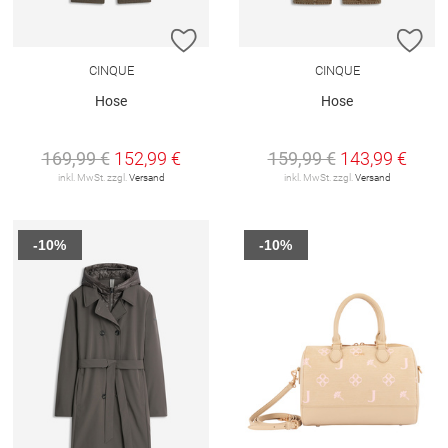
ZUR WUNSCHLISTE HINZUFÜGEN
ZU
CINQUE
CINQUE
Hose
Hose
169,99 €
152,99 €
159,99 €
143,99 €
inkl. MwSt. zzgl.
Versand
inkl. MwSt. zzgl.
Versand
-10%
-10%