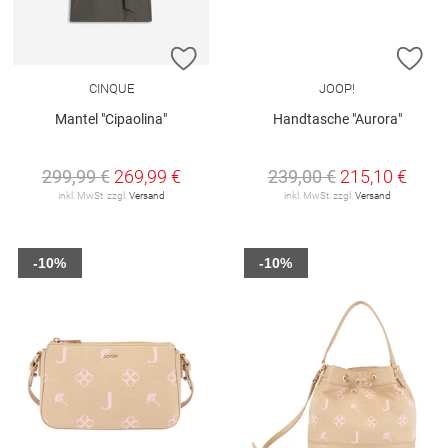
ZUR WUNSCHLISTE HINZUFÜGEN
ZU
CINQUE
JOOP!
Mantel "Cipaolina"
Handtasche "Aurora"
299,99 €
269,99 €
239,00 €
215,10 €
inkl. MwSt. zzgl.
Versand
inkl. MwSt. zzgl.
Versand
-10%
-10%