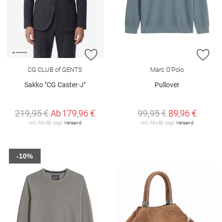
ZUR WUNSCHLISTE HINZUFÜGEN
ZU
CG CLUB of GENTS
Marc O'Polo
Sakko "CG Caster-J"
Pullover
219,95 €
Ab
179,96 €
99,95 €
89,96 €
inkl. MwSt. zzgl.
Versand
inkl. MwSt. zzgl.
Versand
-10%