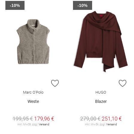
-10%
-10%
ZUR WUNSCHLISTE HINZUFÜGEN
ZU
Marc O'Polo
HUGO
Weste
Blazer
199,95 €
179,96 €
279,00 €
251,10 €
inkl. MwSt. zzgl.
Versand
inkl. MwSt. zzgl.
Versand