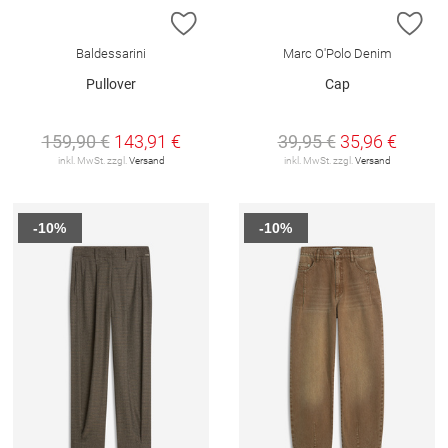
ZUR WUNSCHLISTE HINZUFÜGEN
ZU
Baldessarini
Marc O'Polo Denim
Pullover
Cap
159,90 €
143,91 €
39,95 €
35,96 €
inkl. MwSt. zzgl.
Versand
inkl. MwSt. zzgl.
Versand
-10%
-10%