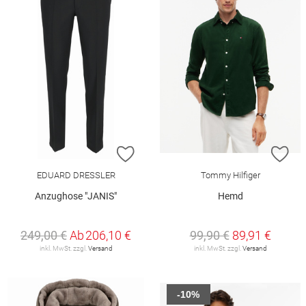
ZUR WUNSCHLISTE HINZUFÜGEN
ZU
EDUARD DRESSLER
Tommy Hilfiger
Anzughose "JANIS"
Hemd
249,00 €
Ab
206,10 €
99,90 €
89,91 €
inkl. MwSt. zzgl.
Versand
inkl. MwSt. zzgl.
Versand
-10%