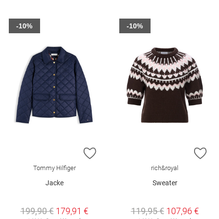
-10%
-10%
ZUR WUNSCHLISTE HINZUFÜGEN
ZU
Tommy Hilfiger
rich&royal
Jacke
Sweater
199,90 €
179,91 €
119,95 €
107,96 €