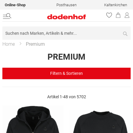
Online-Shop
Posthausen
Kaltenkirchen
Su
Home
Premium
PREMIUM
Filtern & Sortieren
Artikel
1
-
48
von
5702