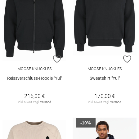
ZUR WUNSCHLISTE HINZUFÜGEN
ZU
MOOSE KNUCKLES
MOOSE KNUCKLES
Reissverschluss-Hoodie "Yul"
Sweatshirt "Yul"
215,00 €
170,00 €
inkl. MwSt. zzgl.
Versand
inkl. MwSt. zzgl.
Versand
-10%