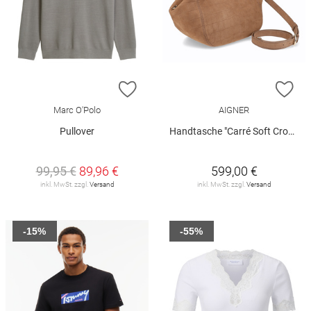
ZUR WUNSCHLISTE HINZUFÜGEN
ZU
Marc O'Polo
AIGNER
Pullover
Handtasche "Carré Soft Croco"
99,95 €
89,96 €
599,00 €
inkl. MwSt. zzgl.
Versand
inkl. MwSt. zzgl.
Versand
-15%
-55%