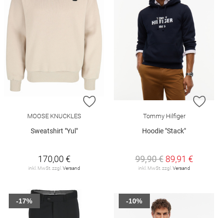
ZUR WUNSCHLISTE HINZUFÜGEN
ZU
MOOSE KNUCKLES
Tommy Hilfiger
Sweatshirt "Yul"
Hoodie "Stack"
170,00 €
99,90 €
89,91 €
inkl. MwSt. zzgl.
Versand
inkl. MwSt. zzgl.
Versand
-17%
-10%