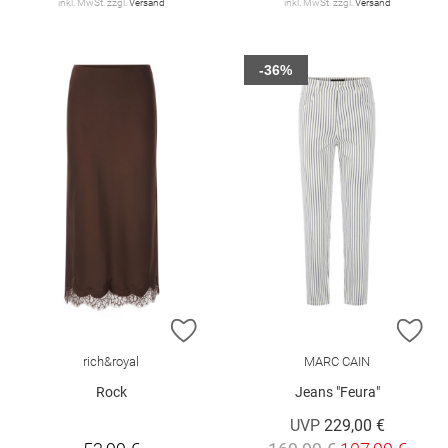
inkl. MwSt. zzgl.
Versand
inkl. MwSt. zzgl.
Versand
-36%
ZUR WUNSCHLISTE HINZUFÜGEN
ZU
rich&royal
MARC CAIN
Rock
Jeans "Feura"
UVP
229,00 €