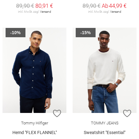
89,90 €
80,91 €
89,90 €
Ab
44,99 €
inkl. MwSt. zzgl.
Versand
inkl. MwSt. zzgl.
Versand
-10%
-15%
ZUR WUNSCHLISTE HINZUFÜGEN
ZU
Tommy Hilfiger
TOMMY JEANS
Hemd "FLEX FLANNEL"
Sweatshirt "Essential"