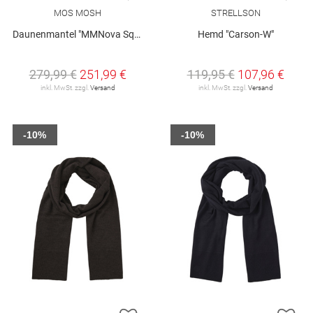
MOS MOSH
STRELLSON
Daunenmantel "MMNova Square"
Hemd "Carson-W"
279,99 €
251,99 €
119,95 €
107,96 €
inkl. MwSt. zzgl.
Versand
inkl. MwSt. zzgl.
Versand
-10%
-10%