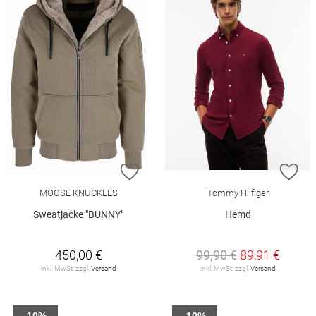
ZUR WUNSCHLISTE HINZUFÜGEN
ZU
MOOSE KNUCKLES
Tommy Hilfiger
Sweatjacke "BUNNY"
Hemd
450,00 €
99,90 €
89,91 €
inkl. MwSt. zzgl.
Versand
inkl. MwSt. zzgl.
Versand