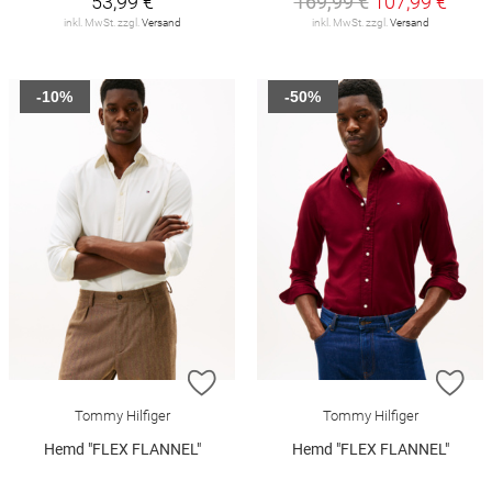
53,99 €
169,99 €
107,99 €
inkl. MwSt. zzgl.
Versand
inkl. MwSt. zzgl.
Versand
-10%
-50%
ZUR WUNSCHLISTE HINZUFÜGEN
ZU
Tommy Hilfiger
Tommy Hilfiger
Hemd "FLEX FLANNEL"
Hemd "FLEX FLANNEL"