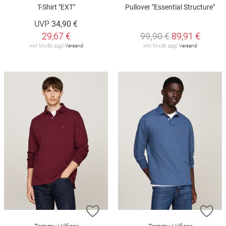
T-Shirt "EXT"
Pullover "Essential Structure"
UVP
34,90 €
29,67 €
99,90 €
89,91 €
inkl. MwSt. zzgl.
Versand
inkl. MwSt. zzgl.
Versand
ZUR WUNSCHLISTE HINZUFÜGEN
ZU