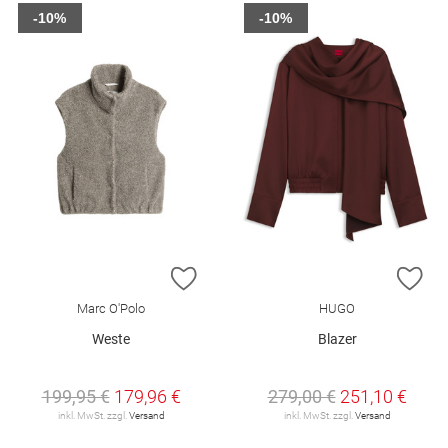
-10%
-10%
ZUR WUNSCHLISTE HINZUFÜGEN
ZU
Marc O'Polo
HUGO
Weste
Blazer
199,95 €
179,96 €
279,00 €
251,10 €
inkl. MwSt. zzgl.
Versand
inkl. MwSt. zzgl.
Versand