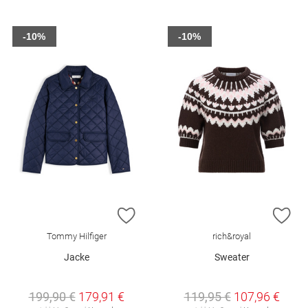
-10%
-10%
ZUR WUNSCHLISTE HINZUFÜGEN
ZU
Tommy Hilfiger
rich&royal
Jacke
Sweater
199,90 €
179,91 €
119,95 €
107,96 €