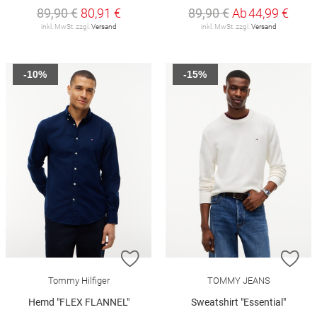
89,90 €
80,91 €
89,90 €
Ab
44,99 €
inkl. MwSt. zzgl.
Versand
inkl. MwSt. zzgl.
Versand
-10%
-15%
ZUR WUNSCHLISTE HINZUFÜGEN
ZU
Tommy Hilfiger
TOMMY JEANS
Hemd "FLEX FLANNEL"
Sweatshirt "Essential"