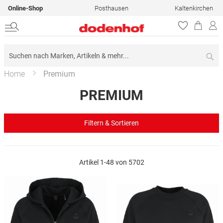
Online-Shop
Posthausen
Kaltenkirchen
Su
Home
Premium
PREMIUM
Filtern & Sortieren
Artikel
1
-
48
von
5702