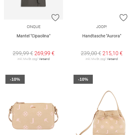
ZUR WUNSCHLISTE HINZUFÜGEN
ZU
CINQUE
JOOP!
Mantel "Cipaolina"
Handtasche "Aurora"
299,99 €
269,99 €
239,00 €
215,10 €
inkl. MwSt. zzgl.
Versand
inkl. MwSt. zzgl.
Versand
-10%
-10%