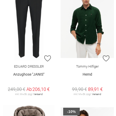
ZUR WUNSCHLISTE HINZUFÜGEN
ZU
EDUARD DRESSLER
Tommy Hilfiger
Anzughose "JANIS"
Hemd
249,00 €
Ab
206,10 €
99,90 €
89,91 €
inkl. MwSt. zzgl.
Versand
inkl. MwSt. zzgl.
Versand
-10%