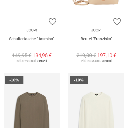
ZUR WUNSCHLISTE HINZUFÜGEN
ZU
JOOP!
JOOP!
Schultertasche "Jasmina"
Beutel "Franziska"
149,95 €
134,96 €
219,00 €
197,10 €
inkl. MwSt. zzgl.
Versand
inkl. MwSt. zzgl.
Versand
-10%
-10%