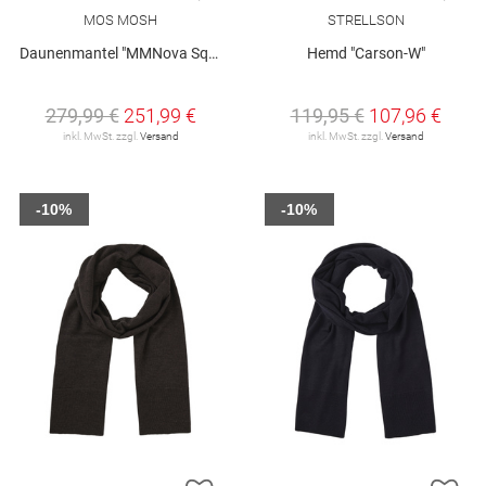
MOS MOSH
STRELLSON
Daunenmantel "MMNova Square"
Hemd "Carson-W"
279,99 €
251,99 €
119,95 €
107,96 €
inkl. MwSt. zzgl.
Versand
inkl. MwSt. zzgl.
Versand
-10%
-10%