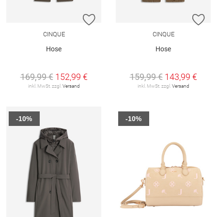
ZUR WUNSCHLISTE HINZUFÜGEN
ZU
CINQUE
CINQUE
Hose
Hose
169,99 €
152,99 €
159,99 €
143,99 €
inkl. MwSt. zzgl.
Versand
inkl. MwSt. zzgl.
Versand
-10%
-10%