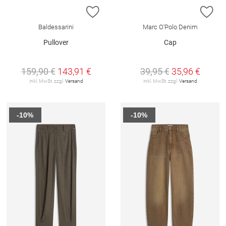
ZUR WUNSCHLISTE HINZUFÜGEN
ZU
Baldessarini
Marc O'Polo Denim
Pullover
Cap
159,90 €
143,91 €
39,95 €
35,96 €
inkl. MwSt. zzgl.
Versand
inkl. MwSt. zzgl.
Versand
-10%
-10%