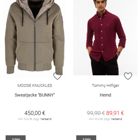
ZUR WUNSCHLISTE HINZUFÜGEN
ZU
MOOSE KNUCKLES
Tommy Hilfiger
Sweatjacke "BUNNY"
Hemd
450,00 €
99,90 €
89,91 €
inkl. MwSt. zzgl.
Versand
inkl. MwSt. zzgl.
Versand