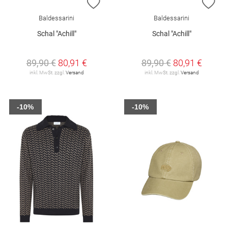
ZUR WUNSCHLISTE HINZUFÜGEN
ZU
Baldessarini
Baldessarini
Schal "Achill"
Schal "Achill"
89,90 €
80,91 €
89,90 €
80,91 €
inkl. MwSt. zzgl.
Versand
inkl. MwSt. zzgl.
Versand
-10%
-10%