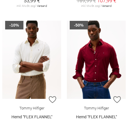
53,99 €
169,99 €
107,99 €
inkl. MwSt. zzgl.
Versand
inkl. MwSt. zzgl.
Versand
-10%
-50%
ZUR WUNSCHLISTE HINZUFÜGEN
ZU
Tommy Hilfiger
Tommy Hilfiger
Hemd "FLEX FLANNEL"
Hemd "FLEX FLANNEL"