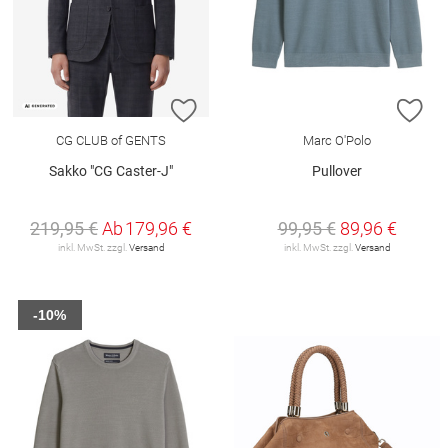
ZUR WUNSCHLISTE HINZUFÜGEN
ZU
CG CLUB of GENTS
Marc O'Polo
Sakko "CG Caster-J"
Pullover
219,95 €
Ab
179,96 €
99,95 €
89,96 €
inkl. MwSt. zzgl.
Versand
inkl. MwSt. zzgl.
Versand
-10%