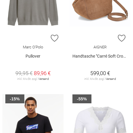
ZUR WUNSCHLISTE HINZUFÜGEN
ZU
Marc O'Polo
AIGNER
Pullover
Handtasche "Carré Soft Croco"
99,95 €
89,96 €
599,00 €
inkl. MwSt. zzgl.
Versand
inkl. MwSt. zzgl.
Versand
-15%
-55%