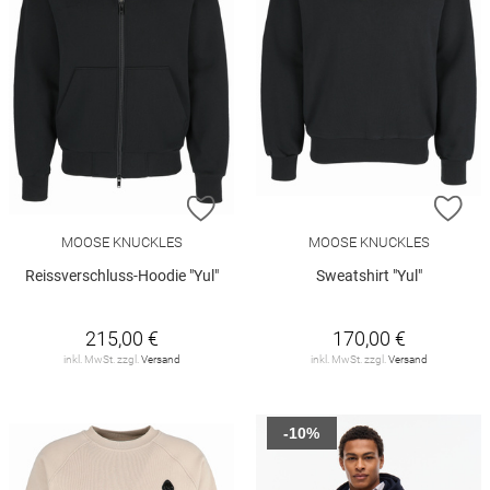
ZUR WUNSCHLISTE HINZUFÜGEN
ZU
MOOSE KNUCKLES
MOOSE KNUCKLES
Reissverschluss-Hoodie "Yul"
Sweatshirt "Yul"
215,00 €
170,00 €
inkl. MwSt. zzgl.
Versand
inkl. MwSt. zzgl.
Versand
-10%