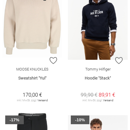
ZUR WUNSCHLISTE HINZUFÜGEN
ZU
MOOSE KNUCKLES
Tommy Hilfiger
Sweatshirt "Yul"
Hoodie "Stack"
170,00 €
99,90 €
89,91 €
inkl. MwSt. zzgl.
Versand
inkl. MwSt. zzgl.
Versand
-17%
-10%