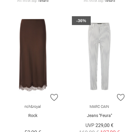
inkl. MwSt. zzgl.
Versand
inkl. MwSt. zzgl.
Versand
-36%
ZUR WUNSCHLISTE HINZUFÜGEN
ZU
rich&royal
MARC CAIN
Rock
Jeans "Feura"
UVP
229,00 €