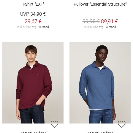
T-Shirt "EXT"
Pullover "Essential Structure"
UVP
34,90 €
29,67 €
99,90 €
89,91 €
inkl. MwSt. zzgl.
Versand
inkl. MwSt. zzgl.
Versand
ZUR WUNSCHLISTE HINZUFÜGEN
ZU