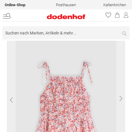
Online-Shop
Posthausen
Kaltenkirchen
Su
Zum
Ende
der
Bildergalerie
springen