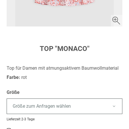
Zum
TOP "MONACO"
Anfang
der
Bildergalerie
Top für Damen mit atmungsaktivem Baumwollmaterial
springen
Farbe:
rot
Größe
Größe zum Anfragen wählen
Lieferzeit
2-3 Tage