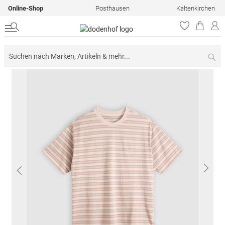
Online-Shop
Posthausen
Kaltenkirchen
Su
Zum
Ende
der
Bildergalerie
springen