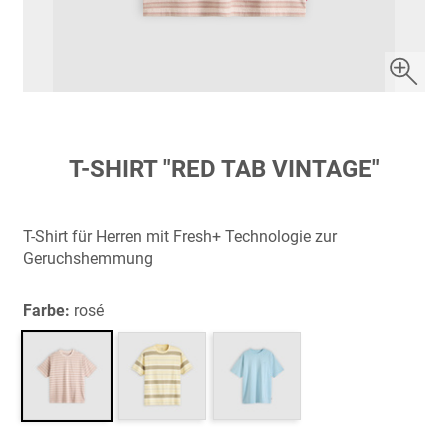
Zum
T-SHIRT "RED TAB VINTAGE"
Anfang
der
Bildergalerie
T-Shirt für Herren mit Fresh+ Technologie zur
springen
Geruchshemmung
Farbe:
rosé