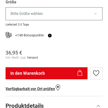
Größe
Bitte Größe wählen
Lieferzeit
2-3 Tage
+148 Bonuspunkte
i
36,95 €
inkl. MwSt. zzgl.
Versand
In den Warenkorb
Zur
Wunschl
hinzufü
Verfügbarkeit vor Ort prüfen
Produktdetails