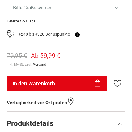
Bitte Größe wählen
Lieferzeit
2-3 Tage
+240 bis +320 Bonuspunkte
i
79,95 €
Ab
59,99 €
inkl. MwSt. zzgl.
Versand
In den Warenkorb
Zur
Wunschl
hinzufü
Verfügbarkeit vor Ort prüfen
Produktdetails