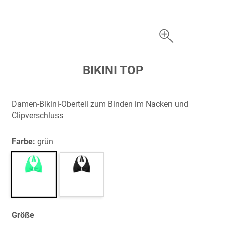
Zum
BIKINI TOP
Anfang
der
Bildergalerie
Damen-Bikini-Oberteil zum Binden im Nacken und
springen
Clipverschluss
Farbe:
grün
Größe