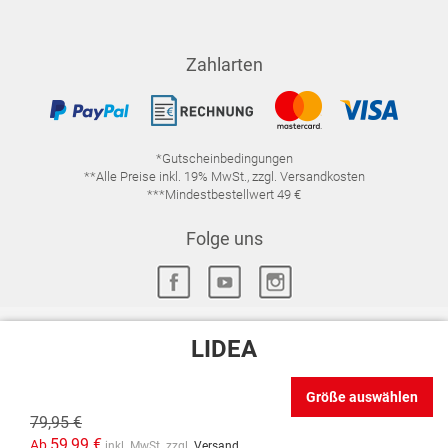
Zahlarten
*Gutscheinbedingungen
**Alle Preise inkl. 19% MwSt., zzgl. Versandkosten
***Mindestbestellwert 49 €
Folge uns
LIDEA
IMPRESSUM
FAQ
DATENSCHUTZ
Größe auswählen
DATENSCHUTZ-EINSTELLUNGEN
WIDERRUFSRECHT
79,95 €
VERTRAG WIDERRUFEN
AGB
59,99 €
Ab
inkl. MwSt. zzgl.
Versand