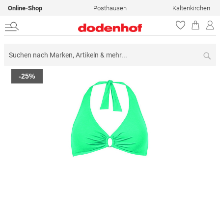
Online-Shop
Posthausen
Kaltenkirchen
Su
Zum
-25%
Ende
der
Bildergalerie
springen