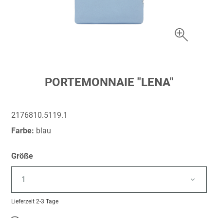
Zum
PORTEMONNAIE "LENA"
Anfang
der
Bildergalerie
2176810.5119.1
springen
Farbe:
blau
Größe
1
Lieferzeit
2-3 Tage