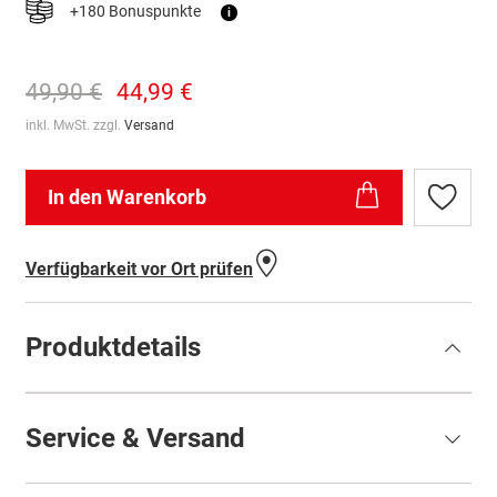
+180 Bonuspunkte
i
49,90 €
44,99 €
inkl. MwSt. zzgl.
Versand
In den Warenkorb
Zur
Wunschl
hinzufü
Verfügbarkeit vor Ort prüfen
Produktdetails
Service & Versand