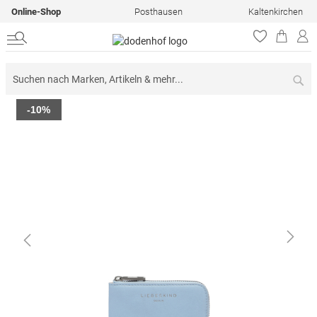
Online-Shop
Posthausen
Kaltenkirchen
Su
Zum
-10%
Ende
der
Bildergalerie
springen