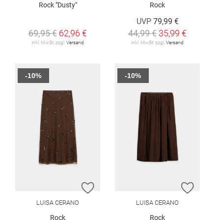
Rock "Dusty"
Rock
UVP
79,99 €
69,95 €
62,96 €
44,99 €
35,99 €
inkl. MwSt. zzgl.
Versand
inkl. MwSt. zzgl.
Versand
-10%
-10%
ZUR WUNSCHLISTE HINZUFÜGEN
ZUR W
LUISA CERANO
LUISA CERANO
Rock
Rock