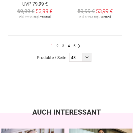
UVP
79,99 €
69,99 €
53,99 €
59,99 €
53,99 €
inkl. MwSt. zzgl.
Versand
inkl. MwSt. zzgl.
Versand
Seite
Du
Seite
Seite
Seite
Seite
1
2
3
4
5
Seite
Weiter
liest
Produkte / Seite
gerade
Seite
AUCH INTERESSANT