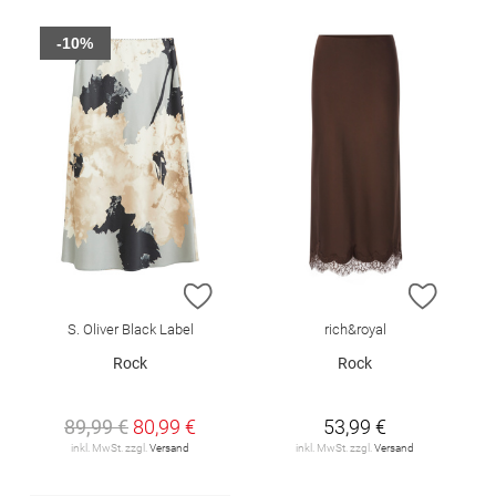
-10%
ZUR WUNSCHLISTE HINZUFÜGEN
ZUR W
S. Oliver Black Label
rich&royal
Rock
Rock
89,99 €
80,99 €
53,99 €
inkl. MwSt. zzgl.
Versand
inkl. MwSt. zzgl.
Versand