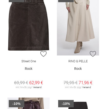
ZUR WUNSCHLISTE HINZUFÜGEN
ZUR W
Street One
RINO & PELLE
Rock
Rock
69,99 €
62,99 €
79,95 €
71,96 €
inkl. MwSt. zzgl.
Versand
inkl. MwSt. zzgl.
Versand
-10%
-10%