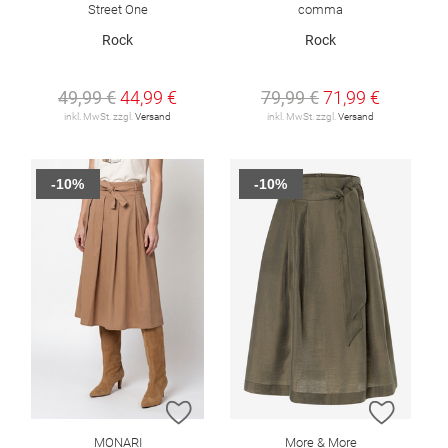
Street One
comma
Rock
Rock
49,99 €
44,99 €
79,99 €
71,99 €
inkl. MwSt. zzgl.
Versand
inkl. MwSt. zzgl.
Versand
-10%
-10%
ZUR WUNSCHLISTE HINZUFÜGEN
ZUR W
MONARI
More & More