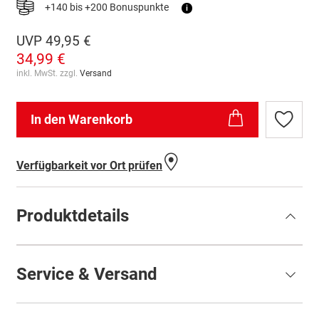
+140 bis +200 Bonuspunkte
i
UVP
49,95 €
34,99 €
inkl. MwSt. zzgl.
Versand
In den Warenkorb
Zur
Wunschl
hinzufü
Verfügbarkeit vor Ort prüfen
Produktdetails
Service & Versand