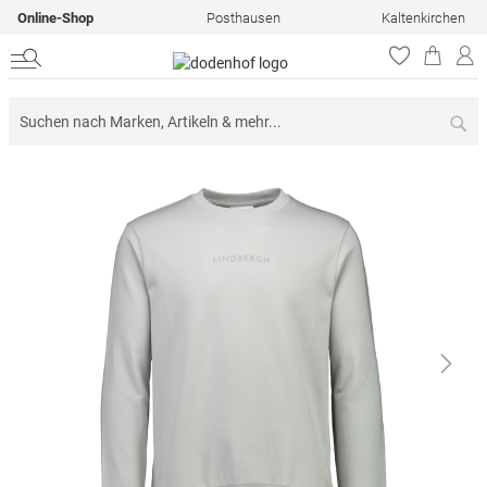
Online-Shop
Posthausen
Kaltenkirchen
Su
Zum
Ende
der
Bildergalerie
springen