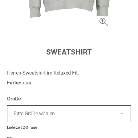
Zum
SWEATSHIRT
Anfang
der
Bildergalerie
Herren-Sweatshirt im Relaxed Fit.
springen
Farbe:
grau
Größe
Bitte Größe wählen
Lieferzeit
2-3 Tage