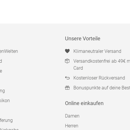
Unsere Vorteile
enWelten
Klimaneutraler Versand
d
Versandkostenfrei ab 49€ 
Card
e
Kostenloser Rückversand
Bonuspunkte auf deine Bes
ung
xikon
Online einkaufen
Damen
ferung
Herren