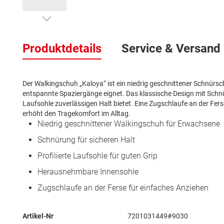
Zum
Anfang
Produktdetails
Service & Versand
der
Bildergalerie
springen
Der Walkingschuh „Kaloya“ ist ein niedrig geschnittener Schnürsch
entspannte Spaziergänge eignet. Das klassische Design mit Schnüru
Laufsohle zuverlässigen Halt bietet. Eine Zugschlaufe an der Fer
erhöht den Tragekomfort im Alltag.
Niedrig geschnittener Walkingschuh für Erwachsene
Schnürung für sicheren Halt
Profilierte Laufsohle für guten Grip
Herausnehmbare Innensohle
Zugschlaufe an der Ferse für einfaches Anziehen
Mehr
Artikel-Nr
7201031449#9030
Informationen