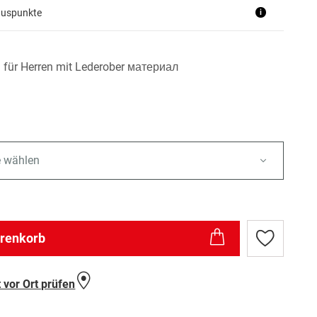
nuspunkte
i
 für Herren mit Lederober материал
e wählen
arenkorb
Zur
Wunschlist
hinzufügen
 vor Ort prüfen