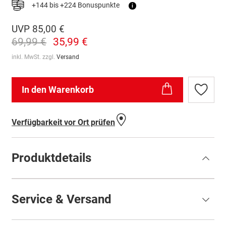
+144 bis +224 Bonuspunkte
i
UVP
85,00 €
69,99 €
35,99 €
inkl. MwSt. zzgl.
Versand
In den Warenkorb
Zur
Wunschl
hinzufü
Verfügbarkeit vor Ort prüfen
Produktdetails
Service & Versand