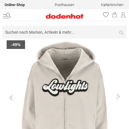
Online-Shop
Posthausen
Kaltenkirchen
Su
Zum
-49%
Ende
der
Bildergalerie
springen