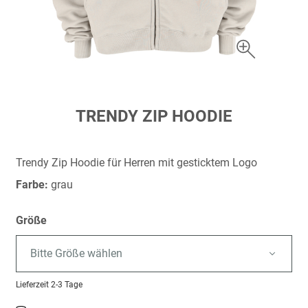
Zum
TRENDY ZIP HOODIE
Anfang
der
Bildergalerie
Trendy Zip Hoodie für Herren mit gesticktem Logo
springen
Farbe:
grau
Größe
Bitte Größe wählen
Lieferzeit
2-3 Tage