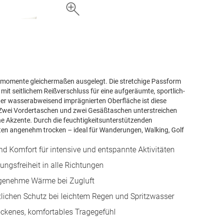
zeitmomente gleichermaßen ausgelegt. Die stretchige Passform
mit seitlichem Reißverschluss für eine aufgeräumte, sportlich-
der wasserabweisend imprägnierten Oberfläche ist diese
. Zwei Vordertaschen und zwei Gesäßtaschen unterstreichen
he Akzente. Durch die feuchtigkeitsunterstützenden
täten angenehm trocken – ideal für Wanderungen, Walking, Golf
nd Komfort für intensive und entspannte Aktivitäten
ngsfreiheit in alle Richtungen
ngenehme Wärme bei Zugluft
lichen Schutz bei leichtem Regen und Spritzwasser
rockenes, komfortables Tragegefühl