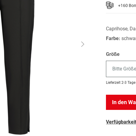
+160 Bo
Caprihose, Da
Farbe:
schwa
Größe
Bitte Größ
Lieferzeit
2-3 Tage
In den W
Verfügbarkeit