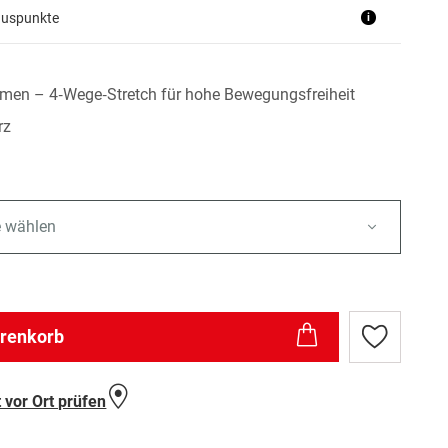
nuspunkte
i
men – 4‑Wege‑Stretch für hohe Bewegungsfreiheit
rz
e wählen
arenkorb
Zur
Wunschlist
hinzufügen
 vor Ort prüfen