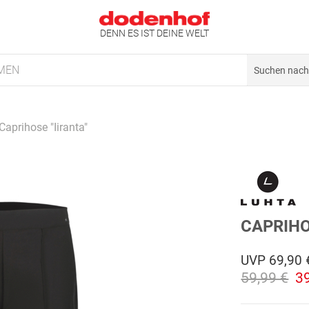
DENN ES IST DEINE WELT
MEN
Caprihose "Iiranta"
CAPRIHO
UVP
69,90 
59,99 €
3