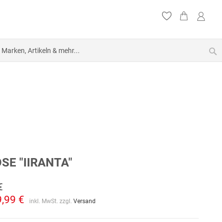
S
SE "IIRANTA"
€
9,99 €
inkl. MwSt. zzgl.
Versand