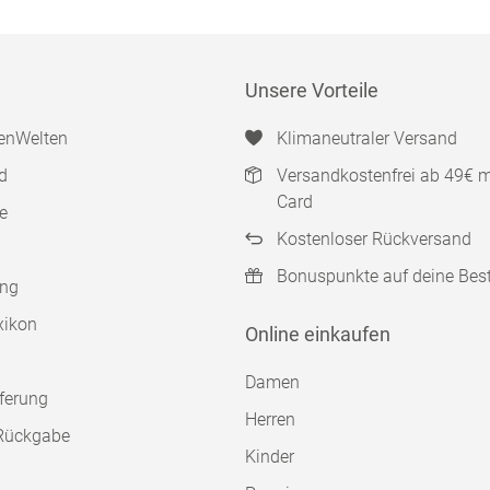
Unsere Vorteile
enWelten
Klimaneutraler Versand
d
Versandkostenfrei ab 49€ 
Card
e
Kostenloser Rückversand
Bonuspunkte auf deine Bes
ung
xikon
Online einkaufen
Damen
ferung
Herren
Rückgabe
Kinder