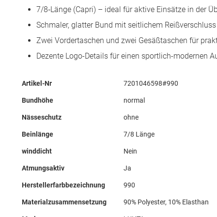
7/8‑Länge (Capri) – ideal für aktive Einsätze in der
Schmaler, glatter Bund mit seitlichem Reißverschluss 
Zwei Vordertaschen und zwei Gesäßtaschen für pra
Dezente Logo-Details für einen sportlich-modernen Auf
Mehr
Artikel-Nr
7201046598#990
Informationen
Bundhöhe
normal
Nässeschutz
ohne
Beinlänge
7/8 Länge
winddicht
Nein
Atmungsaktiv
Ja
Herstellerfarbbezeichnung
990
Materialzusammensetzung
90% Polyester, 10% Elasthan