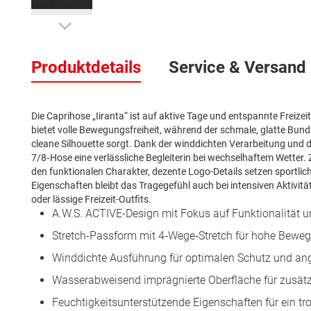
Zum
Anfang
Produktdetails
Service & Versand
der
Bildergalerie
springen
Die Caprihose „Iiranta“ ist auf aktive Tage und entspannte Frei
bietet volle Bewegungsfreiheit, während der schmale, glatte Bund 
cleane Silhouette sorgt. Dank der winddichten Verarbeitung und 
7/8‑Hose eine verlässliche Begleiterin bei wechselhaftem Wetter
den funktionalen Charakter, dezente Logo-Details setzen sportlic
Eigenschaften bleibt das Tragegefühl auch bei intensiven Aktivi
oder lässige Freizeit-Outfits.
A.W.S. ACTIVE-Design mit Fokus auf Funktionalität u
Stretch-Passform mit 4‑Wege‑Stretch für hohe Bewegu
Winddichte Ausführung für optimalen Schutz und a
Wasserabweisend imprägnierte Oberfläche für zusätz
Feuchtigkeitsunterstützende Eigenschaften für ein t