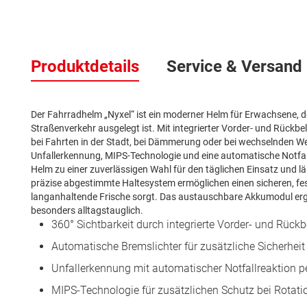
Zum
Anfang
Produktdetails
Service & Versand
der
Bildergalerie
springen
Der Fahrradhelm „Nyxel“ ist ein moderner Helm für Erwachsene, de
Straßenverkehr ausgelegt ist. Mit integrierter Vorder- und Rückbe
bei Fahrten in der Stadt, bei Dämmerung oder bei wechselnden W
Unfallerkennung, MIPS-Technologie und eine automatische Notfa
Helm zu einer zuverlässigen Wahl für den täglichen Einsatz und 
präzise abgestimmte Haltesystem ermöglichen einen sicheren, fest
langanhaltende Frische sorgt. Das austauschbare Akkumodul e
besonders alltagstauglich.
360° Sichtbarkeit durch integrierte Vorder- und Rück
Automatische Bremslichter für zusätzliche Sicherheit
Unfallerkennung mit automatischer Notfallreaktion p
MIPS-Technologie für zusätzlichen Schutz bei Rotati