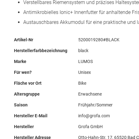
Verstellbares Riemensystem und präzises Haltesystem
Antimikrobielles Ionic+ Innenfutter für anhaltende Fr
Austauschbares Akkumodul für eine praktische und 
Mehr
Artikel-Nr
5200019280#BLACK
Informationen
Herstellerfarbbezeichnung
black
Marke
LUMOS
Für wen?
Unisex
Fläche vor Ort
Bike
Altersgruppe
Erwachsene
Saison
Frühjahr/Sommer
Hersteller E-Mail
info@grofa.com
Hersteller
Grofa GmbH
Hersteller Adresse
Otto-Hahn-Str. 17, 65520 Bad 