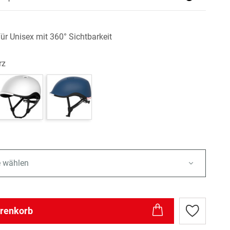
ür Unisex mit 360° Sichtbarkeit
rz
e wählen
arenkorb
Zur
Wunschlist