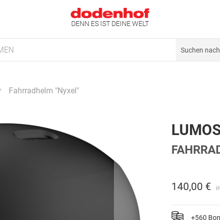
DENN ES IST DEINE WELT
MEN
Fahrradhelm "Nyxel"
LUMO
FAHRRAD
140,00 €
i
+560 Bo