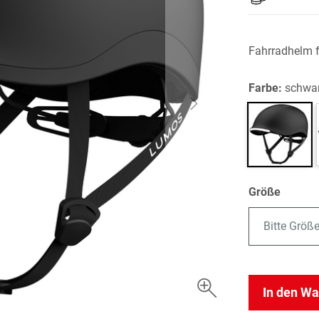
Fahrradhelm f
Farbe:
schwa
Größe
Bitte Größ
In den W