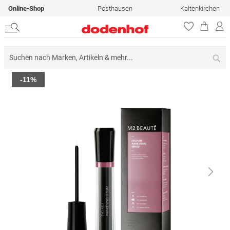
Online-Shop
Posthausen
Kaltenkirchen
Su
Zum
-11%
Ende
der
Bildergalerie
springen