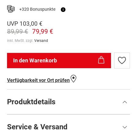
+320 Bonuspunkte
i
UVP
103,00 €
89,99 €
79,99 €
inkl. MwSt. zzgl.
Versand
In den Warenkorb
Zur
Wunschl
hinzufü
Verfügbarkeit vor Ort prüfen
Produktdetails
Service & Versand