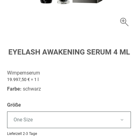
Zum
EYELASH AWAKENING SERUM 4 ML
Anfang
der
Bildergalerie
Wimpernserum
springen
19.997,50 € = 1 l
Farbe:
schwarz
Größe
One Size
Lieferzeit
2-3 Tage