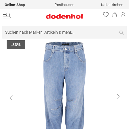
Online-Shop
Posthausen
Kaltenkirchen
Su
Zum
-36%
Ende
der
Bildergalerie
springen