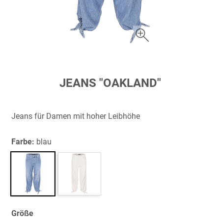
Zum
JEANS "OAKLAND"
Anfang
der
Bildergalerie
Jeans für Damen mit hoher Leibhöhe
springen
Farbe:
blau
Größe