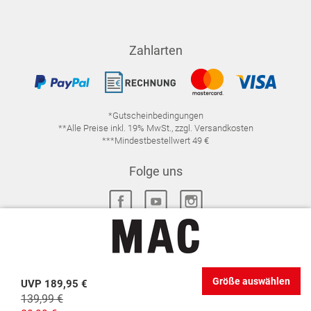
Zahlarten
*Gutscheinbedingungen
**Alle Preise inkl. 19% MwSt., zzgl. Versandkosten
***Mindestbestellwert 49 €
Folge uns
IMPRESSUM
FAQ
DATENSCHUTZ
Größe auswählen
UVP
189,95 €
DATENSCHUTZ-EINSTELLUNGEN
WIDERRUFSRECHT
139,99 €