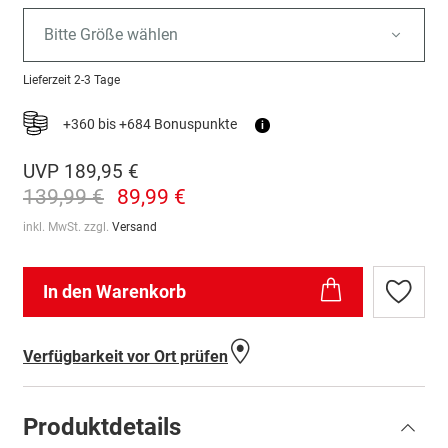
Bitte Größe wählen
Lieferzeit
2-3 Tage
+360 bis +684 Bonuspunkte
i
UVP
189,95 €
139,99 €
89,99 €
inkl. MwSt. zzgl.
Versand
In den Warenkorb
Zur
Wunschl
hinzufü
Verfügbarkeit vor Ort prüfen
Produktdetails