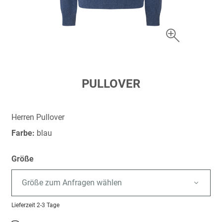
Zum
PULLOVER
Anfang
der
Bildergalerie
Herren Pullover
springen
Farbe:
blau
Größe
Größe zum Anfragen wählen
Lieferzeit
2-3 Tage