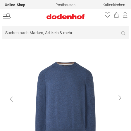
Online-Shop
Posthausen
Kaltenkirchen
Su
Zum
Ende
der
Bildergalerie
springen