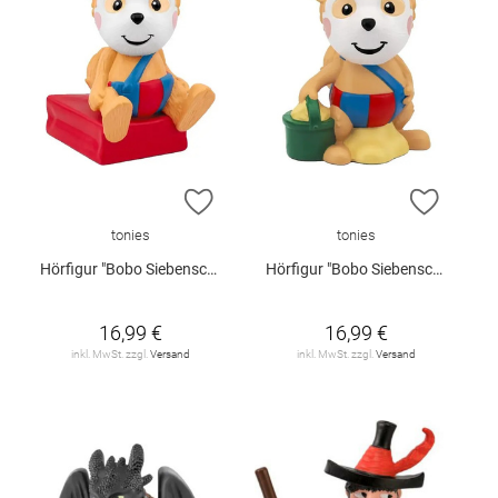
ZUR WUNSCHLISTE HINZUFÜGEN
ZUR W
tonies
tonies
Hörfigur "Bobo Siebenschläfer - Bobo auf großer Reise und weitere Folgen" (Neuauflage)
Hörfigur "Bobo Siebenschläfer - Bobo baggert und weitere Folgen"
16,99 €
16,99 €
inkl. MwSt. zzgl.
Versand
inkl. MwSt. zzgl.
Versand