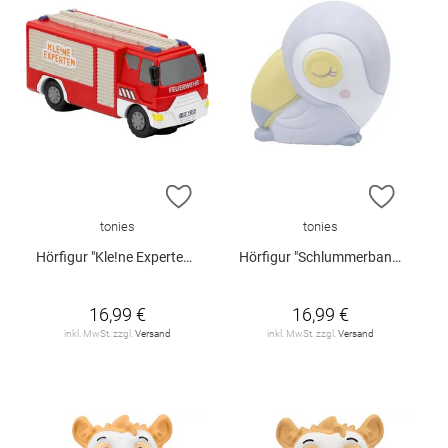
ZUR WUNSCHLISTE HINZUFÜGEN
ZUR W
tonies
tonies
Hörfigur "Kle!ne Experten - ... löschen mit der Feuerwehr"
Hörfigur "Schlummerbande - Schlummertukan, Naturklänge aus dem Schlummerdschungel"
16,99 €
16,99 €
inkl. MwSt. zzgl.
Versand
inkl. MwSt. zzgl.
Versand