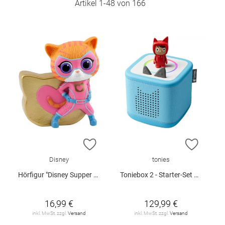
Artikel
1
-
48
von
166
ZUR WUNSCHLISTE HINZUFÜGEN
ZUR W
Disney
tonies
Hörfigur "Disney Supper Kitties - Ginny"
Toniebox 2 - Starter-Set mit Kreativ-Tonie (Himmelblau)
16,99 €
129,99 €
inkl. MwSt. zzgl.
Versand
inkl. MwSt. zzgl.
Versand