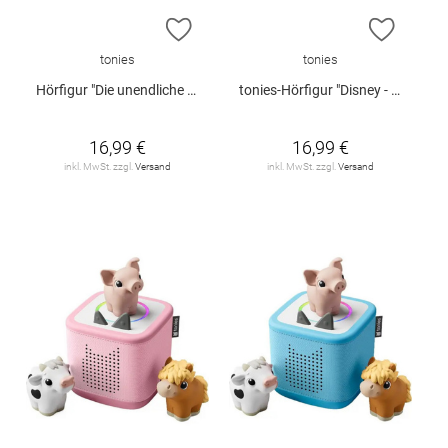
ZUR WUNSCHLISTE HINZUFÜGEN
ZUR W
tonies
tonies
Hörfigur "Die unendliche Geschichte" (Teil 1)
tonies-Hörfigur "Disney - Findet Nemo"
16,99 €
16,99 €
inkl. MwSt. zzgl.
Versand
inkl. MwSt. zzgl.
Versand