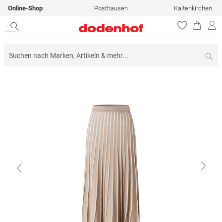
Online-Shop
Posthausen
Kaltenkirchen
Su
Zum
Ende
der
Bildergalerie
springen