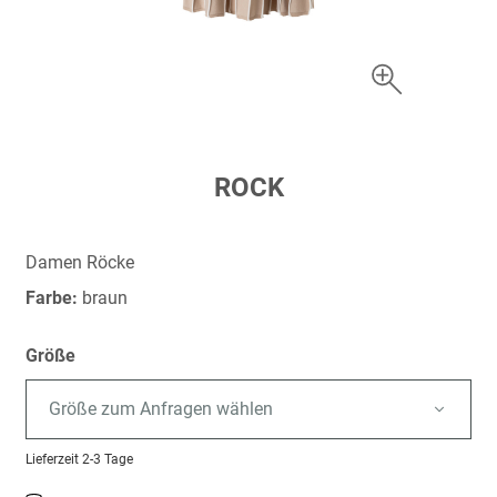
Zum
ROCK
Anfang
der
Bildergalerie
Damen Röcke
springen
Farbe:
braun
Größe
Größe zum Anfragen wählen
Lieferzeit
2-3 Tage