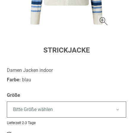
Zum
STRICKJACKE
Anfang
der
Bildergalerie
Damen Jacken indoor
springen
Farbe:
blau
Größe
Bitte Größe wählen
Lieferzeit
2-3 Tage