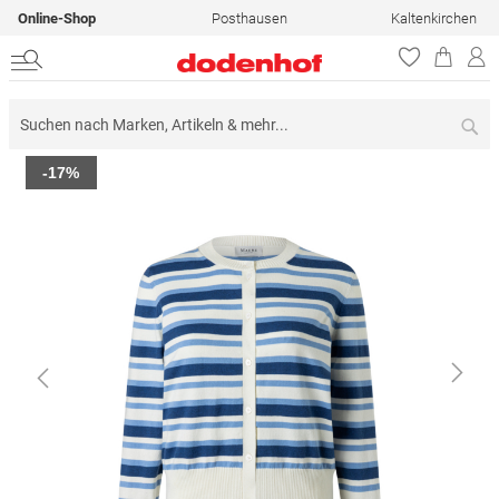
Online-Shop
Posthausen
Kaltenkirchen
Su
Zum
-17%
Ende
der
Bildergalerie
springen