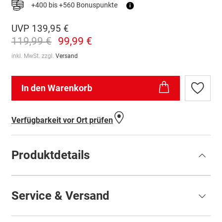
+400 bis +560 Bonuspunkte
i
UVP
139,95 €
119,99 €
99,99 €
inkl. MwSt. zzgl.
Versand
In den Warenkorb
Zur
Wunschl
hinzufü
Verfügbarkeit vor Ort prüfen
Produktdetails
Service & Versand